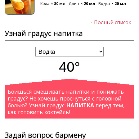
Кола
× 80 мл
Джин
× 20 мл
Водка
× 20 мл
Полный список
Узнай градус напитка
40°
Боишься смешивать напитки и понижать
градус? Не хочешь проснуться с головной
болью? Узнай градус
НАПИТКА
перед тем,
как готовить коктейль!
Задай вопрос бармену