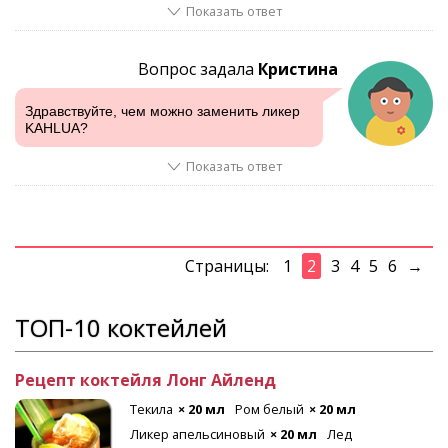
Показать ответ
Вопрос задала
Кристина
Здравствуйте, чем можно заменить ликер
KAHLUA?
Показать ответ
Страницы:
1
2
3
4
5
6
→
ТОП-10 коктейлей
Рецепт коктейля Лонг Айленд
Текила
× 20 мл
Ром белый
× 20 мл
Ликер апельсиновый
× 20 мл
Лед