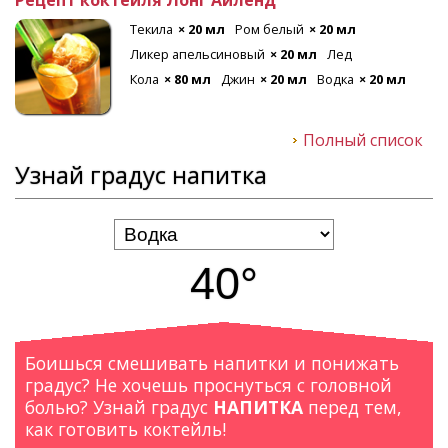
Текила
× 20 мл
Ром белый
× 20 мл
Ликер апельсиновый
× 20 мл
Лед
Кола
× 80 мл
Джин
× 20 мл
Водка
× 20 мл
Полный список
Узнай градус напитка
40°
Боишься смешивать напитки и понижать
градус? Не хочешь проснуться с головной
болью? Узнай градус
НАПИТКА
перед тем,
как готовить коктейль!