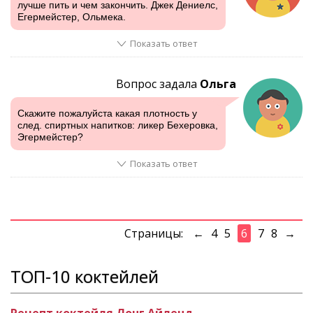
лучше пить и чем закончить. Джек Дениелс,
Егермейстер, Ольмека.
Показать ответ
Вопрос задала
Ольга
Скажите пожалуйста какая плотность у
след. спиртных напитков: ликер Бехеровка,
Эгермейстер?
Показать ответ
Страницы:
←
4
5
6
7
8
→
ТОП-10 коктейлей
Рецепт коктейля Лонг Айленд