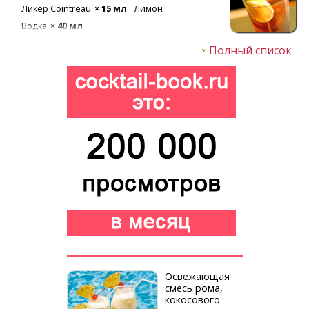
Кола
× 80 мл
Джин
× 20 мл
Водка
× 20 мл
Полный список
Освежающая
смесь рома,
кокосового