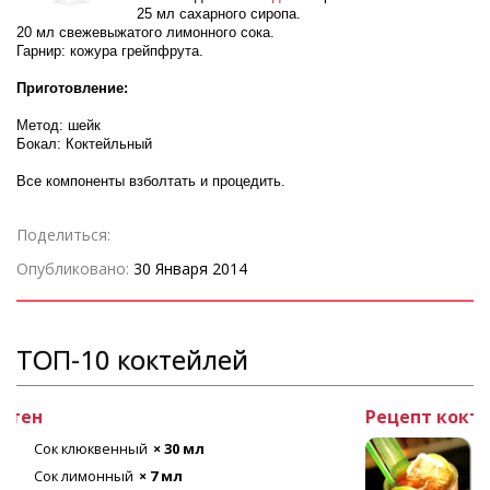
25 мл сахарного сиропа.
20 мл свежевыжатого лимонного сока.
Гарнир: кожура грейпфрута.
Приготовление:
Метод: шейк
Бокал: Коктейльный
Все компоненты взболтать и процедить.
Поделиться:
Опубликовано:
30 Января 2014
ТОП-10 коктейлей
Рецепт коктейля Лонг Айленд
Текила
× 20 мл
Ром белый
× 20 мл
Ликер апельсиновый
× 20 мл
Лед