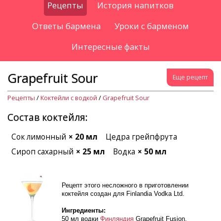
Рецепты
История напитков
Ответы бармена
Уроки с барменом
Интересные факты
Grapefruit Sour
Еще рецепт
Рецепты
/
Коктейли с водкой
/
Grapefruit Sour
Состав коктейля:
Сок лимонный
× 20 мл
Цедра грейпфрута
Сироп сахарный
× 25 мл
Водка
× 50 мл
Рецепт этого несложного в приготовлении
коктейля создан для Finlandia Vodka Ltd.
Ингредиенты:
50 мл водки
Финляндия
Grapefruit Fusion.