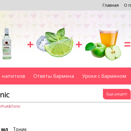
Главная
О п
+
+
=
 напитков
Ответы бармена
Уроки с барменом
nic
Еще рецепт
efruit&Tonic
0 мл
Тоник