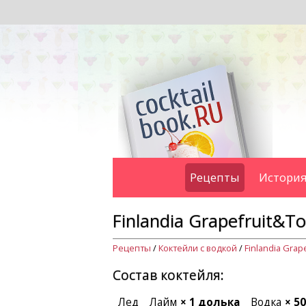
Рецепты
История
Finlandia Grapefruit&To
Рецепты
/
Коктейли с водкой
/
Finlandia Grap
Состав коктейля:
Лед
Лайм
× 1 долька
Водка
× 5