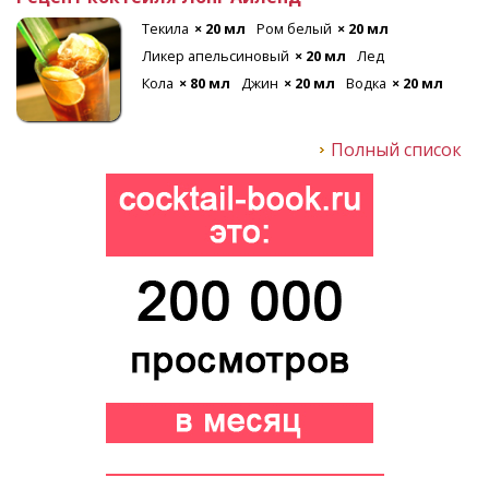
Текила
× 20 мл
Ром белый
× 20 мл
Ликер апельсиновый
× 20 мл
Лед
Кола
× 80 мл
Джин
× 20 мл
Водка
× 20 мл
Полный список