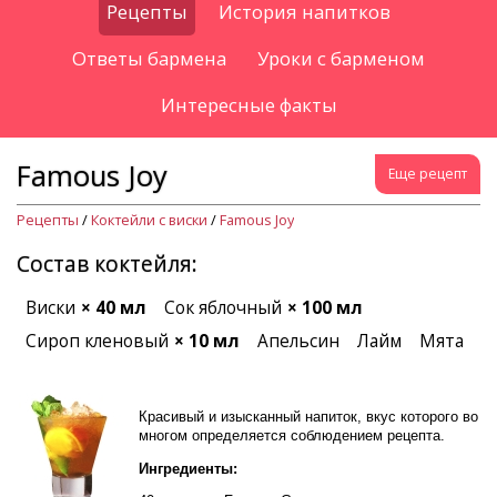
Рецепты
История напитков
Ответы бармена
Уроки с барменом
Интересные факты
Famous Joy
Еще рецепт
Рецепты
/
Коктейли с виски
/
Famous Joy
Состав коктейля:
Виски
× 40 мл
Сок яблочный
× 100 мл
Сироп кленовый
× 10 мл
Апельсин
Лайм
Мята
Красивый и изысканный напиток, вкус которого во
многом определяется соблюдением рецепта.
Ингредиенты: