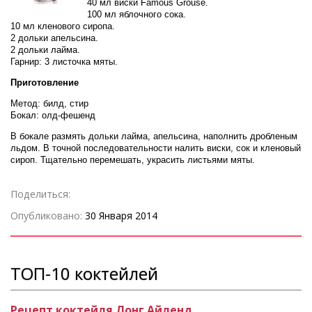
40 мл виски Famous Grouse.
100 мл яблочного сока.
10 мл кленового сиропа.
2 дольки апельсина.
2 дольки лайма.
Гарнир: 3 листочка мяты.
Приготовление
Метод: билд, стир
Бокал: олд-фешенд
В бокале размять дольки лайма, апельсина, наполнить дробленым
льдом. В точной последовательности налить виски, сок и кленовый
сироп. Тщательно перемешать, украсить листьями мяты.
Поделиться:
Опубликовано:
30 Января 2014
ТОП-10 коктейлей
Рецепт коктейля Лонг Айленд