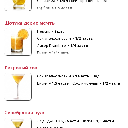
Сок лайма
× 1/3 части
Крошеный лед
Бурбон
× 1,5 части
Шотландские мечты
Персик
× 2 шт.
Сок апельсиновый
× 1/2 часть
Ликер Drambuie
× 1/4 части
Виски
× 1/4 часть
Тигровый сок
Сок апельсиновый
× 1 часть
Лед
Виски
× 1,5 части
Сок лимонный
× 1/2 часть
Серебряная пуля
Лед
Джин
× 2,5 части
Виски
× 1,5 части