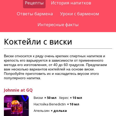
Рецепты
История напитков
Ответы бармена
Уроки с барменом
Интересные факты
Коктейли с виски
Виски относится к ряду очень крепких спиртных напитков и
крепость его варьируется в зависимости от примененного
метода его изготовления, от 40 до 60 градусов. Предлагаем
вам несколько вариантов коктейлей на основе виски.
Попробуйте приготовить их и насладитесь вкусом этого
популярного напитка.
Johnnie at GQ
Виски
× 50 мл
Херес
× 10 мл
Настойка Benedictin
× 10 мл
Апельсин
× долька