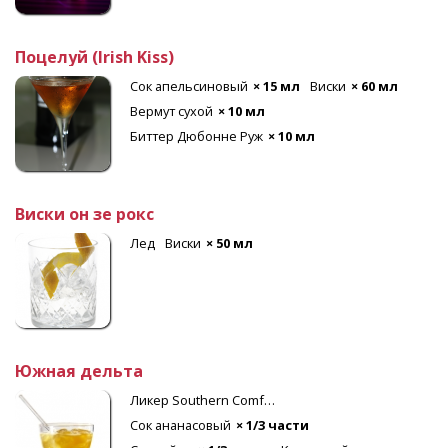
Поцелуй (Irish Kiss)
Сок апельсиновый
× 15 мл
Виски
× 60 мл
Вермут сухой
× 10 мл
Биттер Дюбонне Руж
× 10 мл
Виски он зе рокс
Лед
Виски
× 50 мл
Южная дельта
Ликер Southern Comfort
Сок ананасовый
× 1/3 части