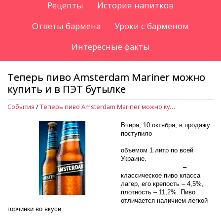
Рецепты
История напитков
Ответы бармена
Уроки с барменом
Интересные факты
Теперь пиво Amsterdam Mariner можно
купить и в ПЭТ бутылке
События
/
Теперь пиво Amsterdam Mariner можно купить и в ПЭТ бутылке
Вчера, 10 октября, в продажу
поступило
пиво Amsterdam
Mariner в ПЭТ упаковке
объемом 1 литр по всей
Украине.
Amsterdam Mariner
–
классическое пиво класса
лагер, его крепость – 4,5%,
плотность – 11,2%. Пиво
отличается наличием легкой
горчинки во вкусе.