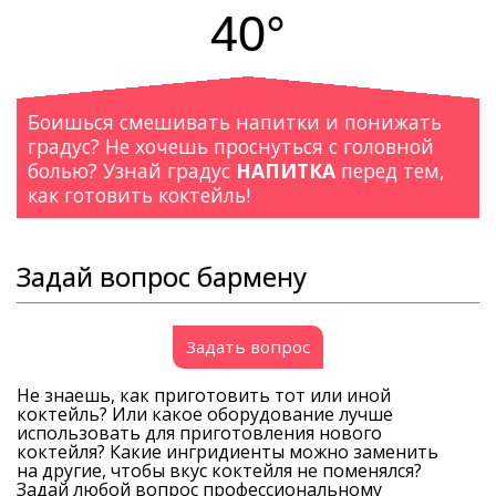
40°
Боишься смешивать напитки и понижать
градус? Не хочешь проснуться с головной
болью? Узнай градус
НАПИТКА
перед тем,
как готовить коктейль!
Задай вопрос бармену
Задать вопрос
Не знаешь, как приготовить тот или иной
коктейль? Или какое оборудование лучше
использовать для приготовления нового
коктейля? Какие ингридиенты можно заменить
на другие, чтобы вкус коктейля не поменялся?
Задай любой вопрос профессиональному