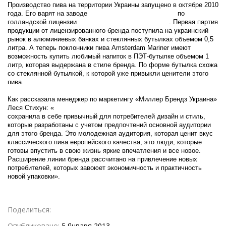
Производство пива на территории Украины запущено в октябре 2010
года. Его варят на заводе
«Миллер Брендз Украина»
по
голландской лицензии
Royal Grolsch Breweries N.V
. Первая партия
продукции от лицензированного бренда поступила на украинский
рынок в алюминиевых банках и стеклянных бутылках объемом 0,5
литра. А теперь поклонники пива Amsterdam Mariner имеют
возможность купить любимый напиток в ПЭТ-бутылке объемом 1
литр, которая выдержана в стиле бренда. По форме бутылка схожа
со стеклянной бутылкой, к которой уже привыкли ценители этого
пива.
Как рассказала менеджер по маркетингу «Миллер Брендз Украина»
Леся Стихун: «
Новая тара для пива Amsterdam Mariner
сохранила в себе привычный для потребителей дизайн и стиль,
которые разработаны с учетом предпочтений основной аудитории
для этого бренда. Это молодежная аудитория, которая ценит вкус
классического пива европейского качества, это люди, которые
готовы впустить в свою жизнь яркие впечатления и все новое.
Расширение линии бренда рассчитано на привлечение новых
потребителей, которых завоюет экономичность и практичность
новой упаковки».
Поделиться:
Опубликовано:
5 Января 2013