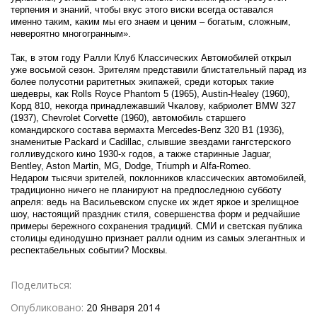
терпения и знаний, чтобы вкус этого виски всегда оставался
именно таким, каким мы его знаем и ценим – богатым, сложным,
невероятно многогранным».
Так, в этом году Ралли Клуб Классических Автомобилей открыл
уже восьмой сезон. Зрителям представили блистательный парад из
более полусотни раритетных экипажей, среди которых такие
шедевры, как Rolls Royce Phantom 5 (1965), Austin-Healey (1960),
Корд 810, некогда принадлежавший Чкалову, кабриолет BMW 327
(1937), Chevrolet Corvette (1960), автомобиль старшего
командирского состава вермахта Mercedes-Benz 320 B1 (1936),
знаменитые Packard и Cadillac, слывшие звездами гангстерского
голливудского кино 1930-х годов, а также старинные Jaguar,
Bentley, Aston Martin, MG, Dodge, Triumph и Alfa-Romeo.
Недаром тысячи зрителей, поклонников классических автомобилей,
традиционно ничего не планируют на предпоследнюю субботу
апреля: ведь на Васильевском спуске их ждет яркое и зрелищное
шоу, настоящий праздник стиля, совершенства форм и редчайшие
примеры бережного сохранения традиций. СМИ и светская публика
столицы единодушно признает ралли одним из самых элегантных и
респектабельных событии? Москвы.
Поделиться:
Опубликовано:
20 Января 2014