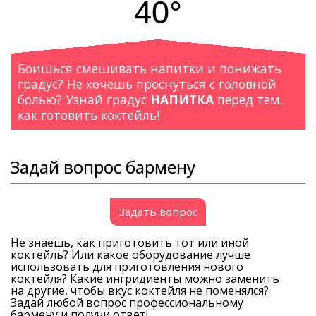
40°
Боишься смешивать напитки и понижать
градус? Не хочешь проснуться с головной
болью? Узнай градус
НАПИТКА
перед тем,
как готовить коктейль!
Задай вопрос бармену
Задать вопрос
Не знаешь, как приготовить тот или иной
коктейль? Или какое оборудование лучше
использовать для приготовления нового
коктейля? Какие ингридиенты можно заменить
на другие, чтобы вкус коктейля не поменялся?
Задай любой вопрос профессиональному
бармену и получи ответ!