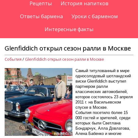
Рецепты
История напитков
Ответы бармена
Уроки с барменом
Интересные факты
Glenfiddich открыл сезон ралли в Москве
События
/
Glenfiddich открыл сезон ралли в Москве
Самый титулованный в мире
односолодовый шотландский
виски Glenfiddich выступил
партнером ралли
классических автомобилей,
которое состоялось 23 апреля
2011 г. на Васильевском
спуске в Москве.
События посетило более 15
000 гостей и зрителей, среди
которых были Светлана
Бондарчук, Алла Довлатова,
Алена Бабенко и многие