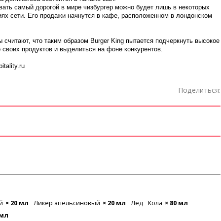
вать самый дорогой в мире чизбургер можно будет лишь в некоторых
иях сети. Его продажи начнутся в кафе, расположенном в лондонском
 считают, что таким образом Burger King пытается подчеркнуть высокое
 своих продуктов и выделиться на фоне конкурентов.
tality.ru
Поделиться:
й
× 20 мл
Ликер апельсиновый
× 20 мл
Лед
Кола
× 80 мл
 мл