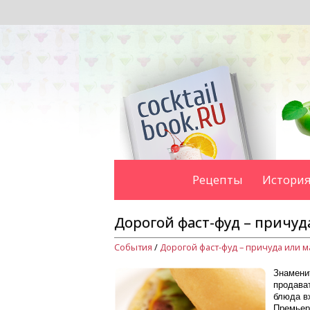
Рецепты
История
Дорогой фаст-фуд – причуд
События
/
Знаменит
продават
блюда вх
Премьер