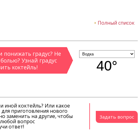
Полный список
 понижать градус? Не
 болью? Узнай градус
40°
вить коктейль!
ли иной коктейль? Или какое
 для приготовления нового
о заменить на другие, чтобы
Задать вопрос
й любой вопрос
чи ответ!