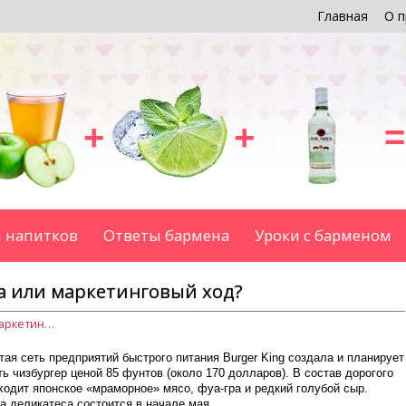
Главная
О п
+
+
=
 напитков
Ответы бармена
Уроки с барменом
а или маркетинговый ход?
Дорогой фаст-фуд – причуда или маркетинговый ход?
ая сеть предприятий быстрого питания Burger King создала и планирует
ь чизбургер ценой 85 фунтов (около 170 долларов). В состав дорогого
одит японское «мраморное» мясо, фуа-гра и редкий голубой сыр.
а деликатеса состоится в начале мая.