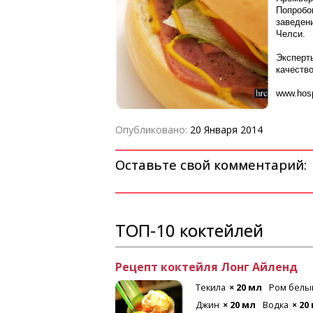
Попробо
заведен
Челси.
Эксперты
качество
www.hospi
Опубликовано:
20 Января 2014
Оставьте свой комментарий:
ТОП-10 коктейлей
Рецепт коктейля Лонг Айленд
 мл
Лимон
Текила
× 20 мл
Ром белы
Джин
× 20 мл
Водка
× 20