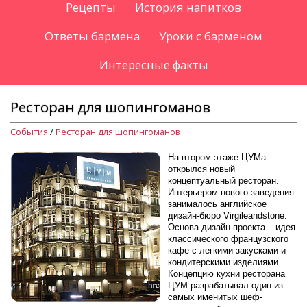
Рецепты
История напитков
Ответы бармена
Уроки с барменом
Интересные факты
Ресторан для шопингоманов
События
/
Ресторан для шопингоманов
На втором этаже ЦУМа
открылся новый
концептуальный ресторан.
Интерьером нового заведения
занималось английское
дизайн-бюро Virgileandstone.
Основа дизайн-проекта – идея
классического французского
кафе с легкими закусками и
кондитерскими изделиями.
Концепцию кухни ресторана
ЦУМ разрабатывал один из
самых именитых шеф-