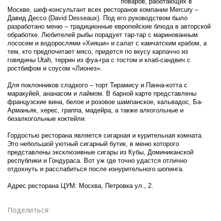
поваров, работающих в
Москве, шеф-консультант всех ресторанов компании Mercury –
Давид Дессо (David Desseaux). Под его руководством было
разработано меню – традиционные европейские блюда в авторской
обработке.
Любителей рыбы порадует тар-тар с маринованным
лососем и водорослями «Хияши» и салат с камчатским крабом, а
тем, кто предпочитает мясо, придется по вкусу карпаччо из
говядины Utah, террин из фуа-гра с тостом и клаб-сандвич с
ростбифом и соусом «Лионез».
Для поклонников сладкого – торт Тирамису и Панна-котта с
маракуйей, ананасом и лаймом. В барной карте представлены
французские вина, белое и розовое шампанское, кальвадос, Ба-
Арманьяк, херес, граппа, мадейра, а также алкогольные и
безалкогольные коктейли.
Гордостью ресторана является сигарная и курительная комната.
Это небольшой уютный сигарный бутик, в меню которого
представлены эксклюзивные сигары из Кубы, Доминиканской
республики и Гондураса. Вот уж где точно удастся отлично
отдохнуть и расслабиться после изнурительного шопинга.
Адрес ресторана ЦУМ: Москва, Петровка ул., 2.
Поделиться: