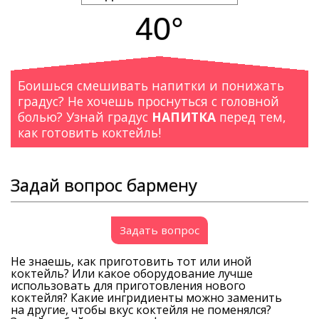
40°
Боишься смешивать напитки и понижать
градус? Не хочешь проснуться с головной
болью? Узнай градус
НАПИТКА
перед тем,
как готовить коктейль!
Задай вопрос бармену
Задать вопрос
Не знаешь, как приготовить тот или иной
коктейль? Или какое оборудование лучше
использовать для приготовления нового
коктейля? Какие ингридиенты можно заменить
на другие, чтобы вкус коктейля не поменялся?