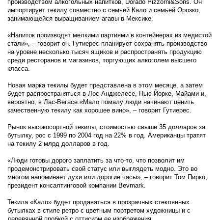
производством алкогольных напитков, Dorado Pizzorni&Sons. Он
импортирует текилу совместно с семьей Кало и семьей Орозко,
занимающейся выращиванием агавы в Мексике.
«Напиток производят мелкими партиями в контейнерах из медистой
стали», – говорит он. Гутиерес планирует сохранять производство
на уровне несколько тысяч ящиков и распространять продукцию
среди ресторанов и магазинов, торгующих алкоголем высшего
класса.
Новая марка текилы будет представлена в этом месяце, а затем
будет распространяться в Лос-Анджелесе, Нью-Йорке, Майами и,
вероятно, в Лас-Вегасе.«Мало помалу люди начинают ценить
качественную текилу как хорошее вино», – говорит Гутиерес.
Рынок высокосортной текилы, стоимостью свыше 35 долларов за
бутылку, рос с 1999 по 2004 год на 22% в год. Американцы тратят
на текилу 2 млрд долларов в год.
«Люди готовы дорого заплатить за что-то, что позволит им
продемонстрировать свой статус или выглядеть модно. Это во
многом напоминает духи или дорогие часы», – говорит Том Пирко,
президент консалтинговой компании Bevmark.
Текила «Кало» будет продаваться в прозрачных стеклянных
бутылках в стиле ретро с цветным портретом художницы и с
деревянной пробкой с оттиском ее изображения.