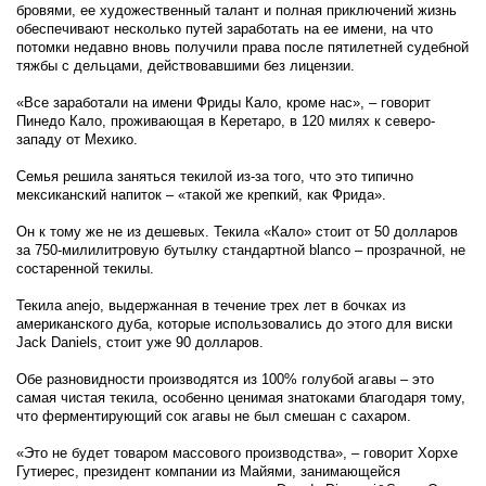
бровями, ее художественный талант и полная приключений жизнь
обеспечивают несколько путей заработать на ее имени, на что
потомки недавно вновь получили права после пятилетней судебной
тяжбы с дельцами, действовавшими без лицензии.
«Все заработали на имени Фриды Кало, кроме нас», – говорит
Пинедо Кало, проживающая в Керетаро, в 120 милях к северо-
западу от Мехико.
Семья решила заняться текилой из-за того, что это типично
мексиканский напиток – «такой же крепкий, как Фрида».
Он к тому же не из дешевых. Текила «Кало» стоит от 50 долларов
за 750-милилитровую бутылку стандартной blanco – прозрачной, не
состаренной текилы.
Текила anejo, выдержанная в течение трех лет в бочках из
американского дуба, которые использовались до этого для виски
Jack Daniels, стоит уже 90 долларов.
Обе разновидности производятся из 100% голубой агавы – это
самая чистая текила, особенно ценимая знатоками благодаря тому,
что ферментирующий сок агавы не был смешан с сахаром.
«Это не будет товаром массового производства», – говорит Хорхе
Гутиерес, президент компании из Майями, занимающейся