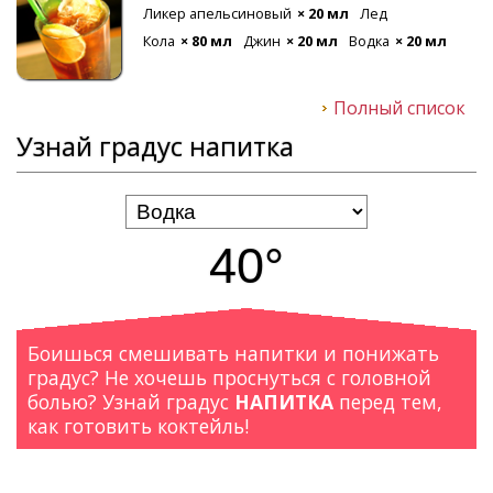
Ликер апельсиновый
× 20 мл
Лед
Кола
× 80 мл
Джин
× 20 мл
Водка
× 20 мл
Полный список
Узнай градус напитка
40°
Боишься смешивать напитки и понижать
градус? Не хочешь проснуться с головной
болью? Узнай градус
НАПИТКА
перед тем,
как готовить коктейль!