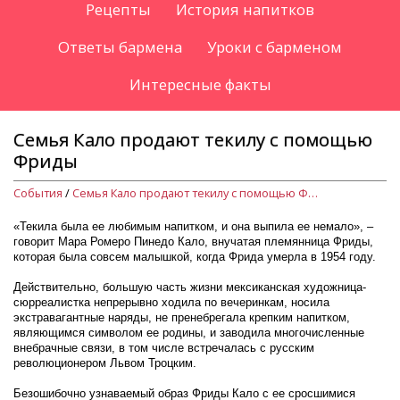
Рецепты
История напитков
Ответы бармена
Уроки с барменом
Интересные факты
Семья Кало продают текилу с помощью
Фриды
События
/
Семья Кало продают текилу с помощью Фриды
«Текила была ее любимым напитком, и она выпила ее немало», –
говорит Мара Ромеро Пинедо Кало, внучатая племянница Фриды,
которая была совсем малышкой, когда Фрида умерла в 1954 году.
Действительно, большую часть жизни мексиканская художница-
сюрреалистка непрерывно ходила по вечеринкам, носила
экстравагантные наряды, не пренебрегала крепким напитком,
являющимся символом ее родины, и заводила многочисленные
внебрачные связи, в том числе встречалась с русским
революционером Львом Троцким.
Безошибочно узнаваемый образ Фриды Кало с ее сросшимися