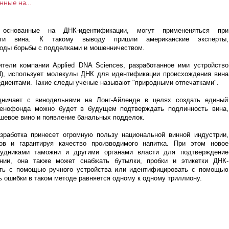
Современные технологии, основанные на ДНК-идентификации, могут примененяться при доказательстве подлинности вина. К такому выводу пришли американские эксперты, разрабатывающие новые методы борьбы с подделками и мошенничеством. Как утверждается, вероятност
 основанные на ДНК-идентификации, могут примененяться при
ости вина. К такому выводу пришли американские эксперты,
оды борьбы с подделками и мошенничеством.
ители компании Applied DNA Sciences, разработанное ими устройство
DN), использует молекулы ДНК для идентификации происхождения вина
едиентами. Такие следы ученые называют "природными отпечатками".
ничает с винодельнями на Лонг-Айленде в целях создать единый
генофонда можно будет в будущем подтверждать подлинность вина,
шевое вино и появление банальных подделок.
работка принесет огромную пользу национальной винной индустрии,
 и гарантируя качество производимого напитка. При этом новое
рудниками таможни и другими органами власти для подтверждение
нии, она также может снабжать бутылки, пробки и этикетки ДНК-
ать с помощью ручного устройства или идентифицировать с помощью
ь ошибки в таком методе равняется одному к одному триллиону.