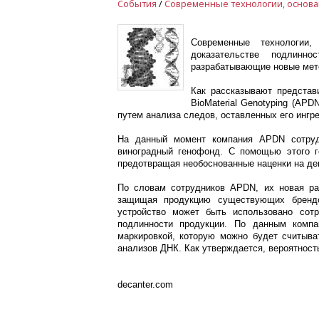
События
/
Современные технологии,
доказательстве подлинн
разрабатывающие новые мет
Как рассказывают представ
BioMaterial Genotyping (AP
путем анализа следов, оставленных его ингр
На данный момент компания APDN сотруд
виноградный генофонд. С помощью этого 
предотвращая необоснованные наценки на де
По словам сотрудников APDN, их новая раз
защищая продукцию существующих брендов
устройство может быть использовано сот
подлинности продукции. По данным компа
маркировкой, которую можно будет считыв
анализов ДНК. Как утверждается, вероятност
decanter.com