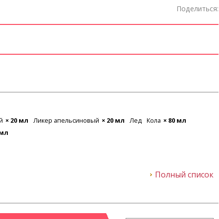
Поделиться:
й
× 20 мл
Ликер апельсиновый
× 20 мл
Лед
Кола
× 80 мл
 мл
Полный список