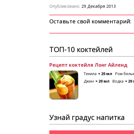
Опубликовано:
29 Декабря 2013
Оставьте свой комментарий:
ТОП-10 коктейлей
Рецепт коктейля Лонг Айленд
 мл
Лимон
Текила
× 20 мл
Ром белы
Джин
× 20 мл
Водка
× 20
Узнай градус напитка