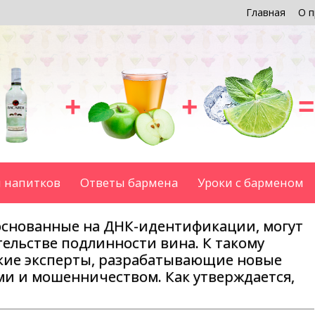
Главная
О п
+
+
=
 напитков
Ответы бармена
Уроки с барменом
основанные на ДНК-идентификации, могут
ельстве подлинности вина. К такому
ие эксперты, разрабатывающие новые
и и мошенничеством. Как утверждается,