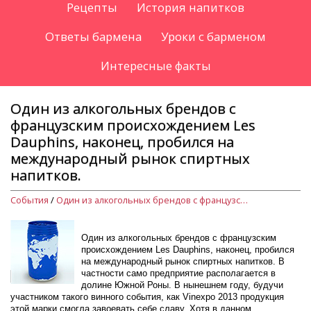
Рецепты
История напитков
Ответы бармена
Уроки с барменом
Интересные факты
Один из алкогольных брендов с
французским происхождением Les
Dauphins, наконец, пробился на
международный рынок спиртных
напитков.
События
/
Один из алкогольных брендов с французским происхождением Les Dauphins, наконец, пробился на международный рынок спиртных напитков.
Один из алкогольных брендов с французским
происхождением Les Dauphins, наконец, пробился
на международный рынок спиртных напитков. В
частности само предприятие располагается в
долине Южной Роны. В нынешнем году, будучи
участником такого винного события, как Vinexpo 2013 продукция
этой марки смогла завоевать себе славу. Хотя в данном