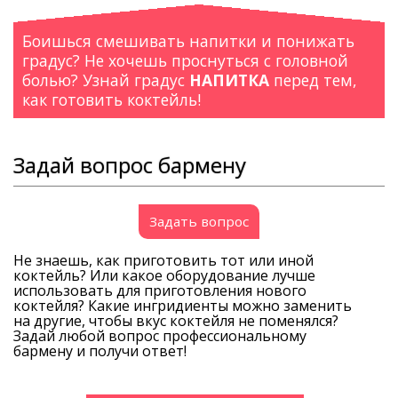
Боишься смешивать напитки и понижать
градус? Не хочешь проснуться с головной
болью? Узнай градус
НАПИТКА
перед тем,
как готовить коктейль!
Задай вопрос бармену
Задать вопрос
Не знаешь, как приготовить тот или иной
коктейль? Или какое оборудование лучше
использовать для приготовления нового
коктейля? Какие ингридиенты можно заменить
на другие, чтобы вкус коктейля не поменялся?
Задай любой вопрос профессиональному
бармену и получи ответ!