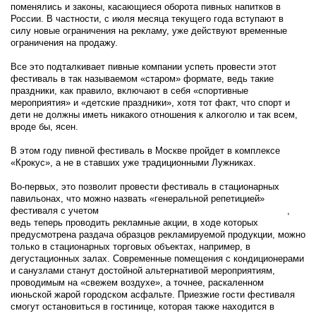
поменялись и законы, касающиеся оборота пивных напитков в
России. В частности, с июля месяца текущего года вступают в
силу новые ограничения на рекламу, уже действуют временные
ограничения на продажу.
Все это подталкивает пивные компании успеть провести этот
фестиваль в так называемом «старом» формате, ведь такие
праздники, как правило, включают в себя «спортивные
мероприятия» и «детские праздники», хотя тот факт, что спорт и
дети не должны иметь никакого отношения к алкоголю и так всем,
вроде бы, ясен.
В этом году пивной фестиваль в Москве пройдет в комплексе
«Крокус», а не в ставших уже традиционными Лужниках.
Во-первых, это позволит провести фестиваль в стационарных
павильонах, что можно назвать «генеральной репетицией»
фестиваля с учетом
новшеств в «пивном законодательстве»
,
ведь теперь проводить рекламные акции, в ходе которых
предусмотрена раздача образцов рекламируемой продукции, можно
только в стационарных торговых объектах, например, в
дегустационных залах. Современные помещения с кондиционерами
и санузлами станут достойной альтернативой мероприятиям,
проводимым на «свежем воздухе», а точнее, раскаленном
июньской жарой городском асфальте. Приезжие гости фестиваля
смогут остановиться в гостинице, которая также находится в