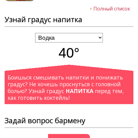
Полный список
Узнай градус напитка
40°
Боишься смешивать напитки и понижать
градус? Не хочешь проснуться с головной
болью? Узнай градус
НАПИТКА
перед тем,
как готовить коктейль!
Задай вопрос бармену