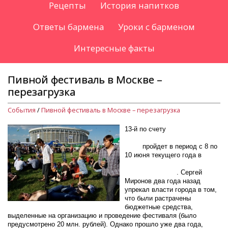
Рецепты
История напитков
Ответы бармена
Уроки с барменом
Интересные факты
Пивной фестиваль в Москве –
перезагрузка
События
/
Пивной фестиваль в Москве – перезагрузка
13-й по счету
Московский
международный фестиваль
пива
пройдет в период с 8 по
10 июня текущего года в
выставочном центре
«Крокус-Экспо»
. Сергей
Миронов два года назад
упрекал власти города в том,
что были растрачены
бюджетные средства,
выделенные на организацию и проведение фестиваля (было
предусмотрено 20 млн. рублей). Однако прошло уже два года,