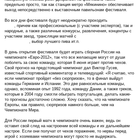
предельно просто, так как станция метро «Мякинино» обеспечивает
выход непосредственно к выставочным павильонам фестиваля.
Во все дни фестиваля будут неоднократно проходить
дегустации
пива
, причем как профессиональные (с участием экспертов), так и
народные, а также различные конкурсы, развлечения, концентры с
участием звезд, трансляции матчей с
футбольного чемпионата
«Евро-2012»
, выбор лучшего пива ит.п.
В день открытия фестиваля будет играть сборная России на
чемпионате «Евро-2012», так что все желающие могут от души
поболеть за свою команду, которая 8 июня играет против чехов.
Свой прогноз на предстоящий чемпионат дал Виктор Гусев,
известный спортивный комментатор и телеведущий: «Я считаю, что
если чемпионат пройдет «без сюрпризов», то в финал выйдут
команды Германии и Испании. Это две равносильные команды,
однако, вспоминая опыт 1992 года, команду Дании, а также греков,
которые в 2004 году смогли обыграть португальцев, делать какие-
то прогнозы достаточно сложно. Хочу сказать, что на чемпионате
Европы, как правило, сюрпризов намного больше, чем на
Чемпионате Мира.
Для России первый матч в чемпионате очень важен, ведь он
оставит свой след на настроении всей команды и их дальнейшем
настрое. Если они получат от чехов поражение, то нервы перед
игрой с хозяевами чемпионата могут просто не выдержать.