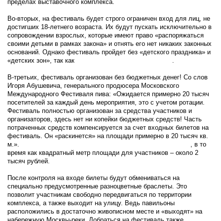
пределах выставочного комплекса.
Во-вторых, на фестиваль будет строго ограничен вход для лиц, не
достигших 18-летнего возраста. Их будут пускать исключительно в
сопровождении взрослых, которые имеют право «распоряжаться
своими детьми в рамках закона» и отнять его нет никаких законных
оснований. Однако фестиваль пройдет без «детского праздника» и
«детских зон», так как
пиво – напиток для взрослых
.
В-третьих, фестиваль организован без бюджетных денег! Со слов
Игоря Абушевича, генерального продюсера Московского
Международного Фестиваля пива: «Ожидается примерно 20 тысяч
посетителей за каждый день мероприятия, это с учетом ротации.
Фестиваль полностью организован за средства участников и
организаторов, здесь нет ни копейки бюджетных средств! Часть
потраченных средств компенсируется за счет входных билетов на
фестиваль. Он «раскинется» на площади примерно в 20 тысяч кв.
м.».
Входной билет на фестиваль стоит всего 250 рублей
, в то
время как квадратный метр площади для участников – около 2
тысяч рублей.
После контроля на входе билеты будут обмениваться на
специально предусмотренные разноцветные браслеты. Это
позволит участникам свободно передвигаться по территории
комплекса, а также выходит на улицу. Ведь павильоны
расположились в достаточно живописном месте и «выходят» на
набережную Москвы-реки. Добраться на фестиваль также