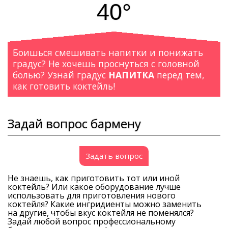
40°
Боишься смешивать напитки и понижать
градус? Не хочешь проснуться с головной
болью? Узнай градус
НАПИТКА
перед тем,
как готовить коктейль!
Задай вопрос бармену
Задать вопрос
Не знаешь, как приготовить тот или иной
коктейль? Или какое оборудование лучше
использовать для приготовления нового
коктейля? Какие ингридиенты можно заменить
на другие, чтобы вкус коктейля не поменялся?
Задай любой вопрос профессиональному