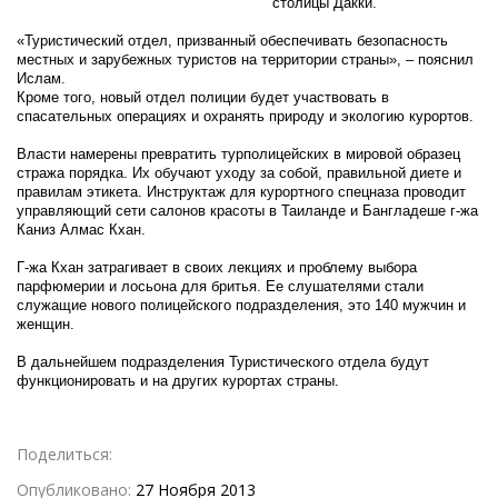
столицы Дакки.
«Туристический отдел, призванный обеспечивать безопасность
местных и зарубежных туристов на территории страны», – пояснил
Ислам.
Кроме того, новый отдел полиции будет участвовать в
спасательных операциях и охранять природу и экологию курортов.
Власти намерены превратить турполицейских в мировой образец
стража порядка. Их обучают уходу за собой, правильной диете и
правилам этикета. Инструктаж для курортного спецназа проводит
управляющий сети салонов красоты в Таиланде и Бангладеше г-жа
Каниз Алмас Кхан.
Г-жа Кхан затрагивает в своих лекциях и проблему выбора
парфюмерии и лосьона для бритья. Ее слушателями стали
служащие нового полицейского подразделения, это 140 мужчин и
женщин.
В дальнейшем подразделения Туристического отдела будут
функционировать и на других курортах страны.
Поделиться:
Опубликовано:
27 Ноября 2013