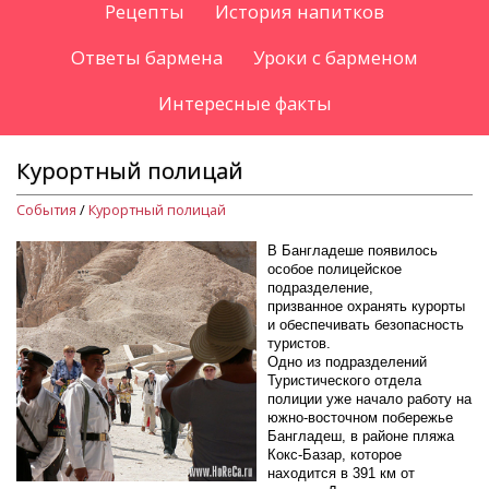
Рецепты
История напитков
Ответы бармена
Уроки с барменом
Интересные факты
Курортный полицай
События
/
Курортный полицай
В Бангладеше появилось
особое полицейское
подразделение,
призванное охранять курорты
и обеспечивать безопасность
туристов.
Одно из подразделений
Туристического отдела
полиции уже начало работу на
южно-восточном побережье
Бангладеш, в районе пляжа
Кокс-Базар, которое
находится в 391 км от