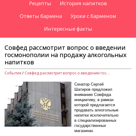
Рецепты
История напитков
Ответы бармена
Уроки с барменом
Интересные факты
Совфед рассмотрит вопрос о введении
госмонополии на продажу алкогольных
напитков
События
/
Совфед рассмотрит вопрос о введении госмонополии на продажу алкогольных напитков
Сенатор Сергей
Шатиров предложил
вниманию Совфеда
инициативу, в рамках
которой предлагается
продавать алкогольные
напитки исключительно
в специализированных
государственных
магазинах.