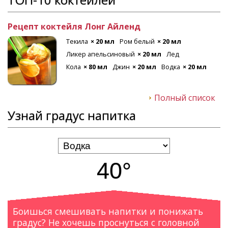
Рецепт коктейля Лонг Айленд
Текила
× 20 мл
Ром белый
× 20 мл
Ликер апельсиновый
× 20 мл
Лед
Кола
× 80 мл
Джин
× 20 мл
Водка
× 20 мл
Полный список
Узнай градус напитка
40°
Боишься смешивать напитки и понижать
градус? Не хочешь проснуться с головной