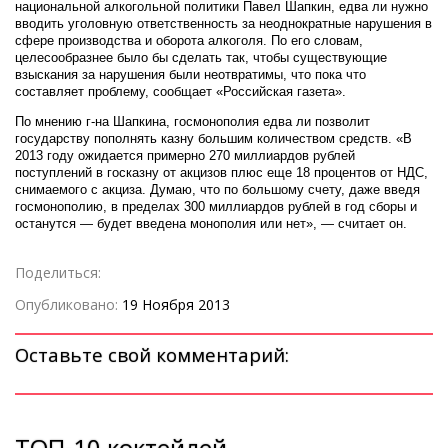
национальной алкогольной политики Павел Шапкин, едва ли нужно
вводить уголовную ответственность за неоднократные нарушения в
сфере производства и оборота алкоголя. По его словам,
целесообразнее было бы сделать так, чтобы существующие
взыскания за нарушения были неотвратимы, что пока что
составляет проблему, сообщает «Российская газета».
По мнению г-на Шапкина, госмонополия едва ли позволит
государству пополнять казну большим количеством средств. «В
2013 году ожидается примерно 270 миллиардов рублей
поступлений в госказну от акцизов плюс еще 18 процентов от НДС,
снимаемого с акциза. Думаю, что по большому счету, даже введя
госмонополию, в пределах 300 миллиардов рублей в год сборы и
останутся — будет введена монополия или нет», — считает он.
Поделиться:
Опубликовано:
19 Ноября 2013
Оставьте свой комментарий:
ТОП-10 коктейлей