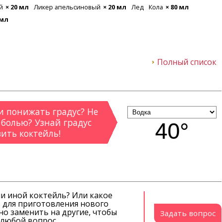
й
× 20 мл
Ликер апельсиновый
× 20 мл
Лед
Кола
× 80 мл
 мл
Полный список
 понижать градус? Не
 болью? Узнай градус
40°
вить коктейль!
ли иной коктейль? Или какое
 для приготовления нового
о заменить на другие, чтобы
Задать вопрос
й любой вопрос