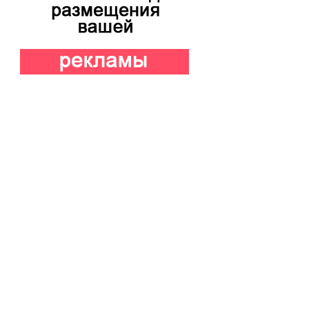
Коктейль Пина Колада