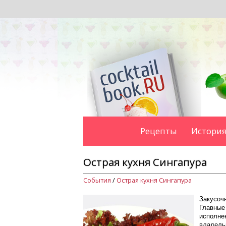
Рецепты
История
Острая кухня Сингапура
События
/
Острая кухня Сингапура
Закусочн
Главные
исполне
владель