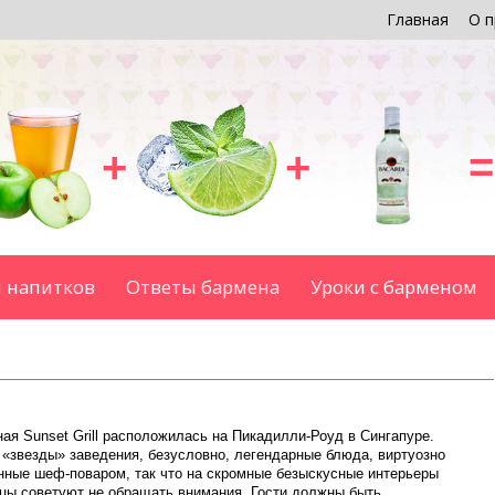
Главная
О п
+
+
=
 напитков
Ответы бармена
Уроки с барменом
ая Sunset Grill расположилась на Пикадилли-Роуд в Сингапуре.
 «звезды» заведения, безусловно, легендарные блюда, виртуозно
нные шеф-поваром, так что на скромные безыскусные интерьеры
цы советуют не обращать внимания. Гости должны быть