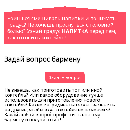
Боишься смешивать напитки и понижать
градус? Не хочешь проснуться с головной
болью? Узнай градус
НАПИТКА
перед тем,
как готовить коктейль!
Задай вопрос бармену
Задать вопрос
Не знаешь, как приготовить тот или иной
коктейль? Или какое оборудование лучше
использовать для приготовления нового
коктейля? Какие ингридиенты можно заменить
на другие, чтобы вкус коктейля не поменялся?
Задай любой вопрос профессиональному
бармену и получи ответ!