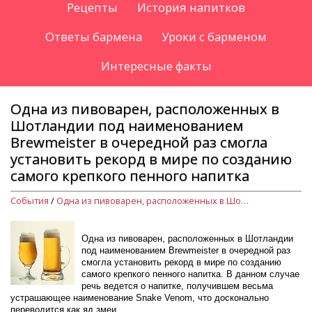
Рецепты
История напитков
Ответы бармена
Уроки с барменом
Интересные факты
Одна из пивоварен, расположенных в
Шотландии под наименованием
Brewmeister в очередной раз смогла
установить рекорд в мире по созданию
самого крепкого пенного напитка
События
/
Одна из пивоварен, расположенных в Шотландии под наименованием Brewmeister в очередной раз смогла установить рекорд в мире по созданию самого крепкого пенного напитка
Одна из пивоварен, расположенных в Шотландии
под наименованием Brewmeister в очередной раз
смогла установить рекорд в мире по созданию
самого крепкого пенного напитка. В данном случае
речь ведется о напитке, получившем весьма
устрашающее наименование Snake Venom, что досконально
переводится как яд змеи.