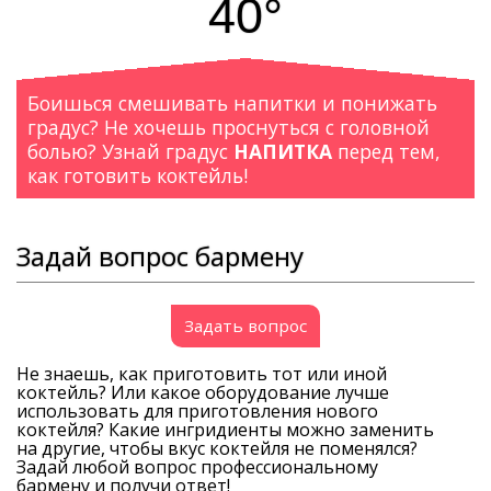
40°
Боишься смешивать напитки и понижать
градус? Не хочешь проснуться с головной
болью? Узнай градус
НАПИТКА
перед тем,
как готовить коктейль!
Задай вопрос бармену
Задать вопрос
Не знаешь, как приготовить тот или иной
коктейль? Или какое оборудование лучше
использовать для приготовления нового
коктейля? Какие ингридиенты можно заменить
на другие, чтобы вкус коктейля не поменялся?
Задай любой вопрос профессиональному
бармену и получи ответ!