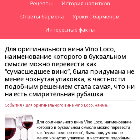
Рецепты
История напитков
Ответы бармена
Уроки с барменом
Интересные факты
Для оригинального вина Vino Loco,
наименование которого в буквальном
смысле можно перевести как
“сумасшедшее вино”, была придумана не
менее чокнутая упаковка, в частности
подобным решением стала самая, что ни
на есть смирительная рубашка
События
/
Для оригинального вина Vino Loco, наименование которого в буквальном смысле можно перевести как “сумасшедшее вино”, была придумана не менее чокнутая упаковка, в частности подобным решением стала самая, что ни на есть смирительная рубашка
Для оригинального вина Vino Loco, наименование
которого в буквальном смысле можно перевести
как “сумасшедшее вино”, была придумана не
менее чокнутая упаковка, в частности подобным