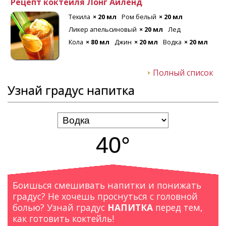
Рецепт коктейля Лонг Айленд
Текила
× 20 мл
Ром белый
× 20 мл
Ликер апельсиновый
× 20 мл
Лед
Кола
× 80 мл
Джин
× 20 мл
Водка
× 20 мл
Полный список
Узнай градус напитка
40°
Боишься смешивать напитки и понижать
градус? Не хочешь проснуться с головной
болью? Узнай градус
НАПИТКА
перед тем,
как готовить коктейль!