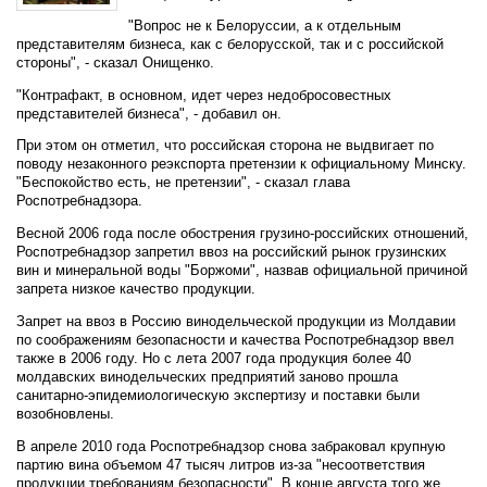
"Вопрос не к Белоруссии, а к отдельным
представителям бизнеса, как с белорусской, так и с российской
стороны", - сказал Онищенко.
"Контрафакт, в основном, идет через недобросовестных
представителей бизнеса", - добавил он.
При этом он отметил, что российская сторона не выдвигает по
поводу незаконного реэкспорта претензии к официальному Минску.
"Беспокойство есть, не претензии", - сказал глава
Роспотребнадзора.
Весной 2006 года после обострения грузино-российских отношений,
Роспотребнадзор запретил ввоз на российский рынок грузинских
вин и минеральной воды "Боржоми", назвав официальной причиной
запрета низкое качество продукции.
Запрет на ввоз в Россию винодельческой продукции из Молдавии
по соображениям безопасности и качества Роспотребнадзор ввел
также в 2006 году. Но с лета 2007 года продукция более 40
молдавских винодельческих предприятий заново прошла
санитарно-эпидемиологическую экспертизу и поставки были
возобновлены.
В апреле 2010 года Роспотребнадзор снова забраковал крупную
партию вина объемом 47 тысяч литров из-за "несоответствия
продукции требованиям безопасности". В конце августа того же