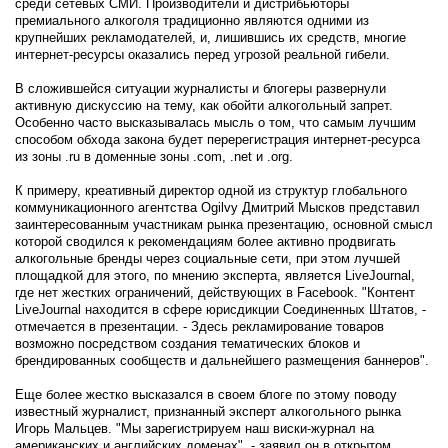
среди сетевых СМИ. Производители и дистрибьюторы
премиального алкоголя традиционно являются одними из
крупнейших рекламодателей, и, лишившись их средств, многие
интернет-ресурсы оказались перед угрозой реальной гибели.
В сложившейся ситуации журналисты и блогеры развернули
активную дискуссию на тему, как обойти алкогольный запрет.
Особенно часто высказывалась мысль о том, что самым лучшим
способом обхода закона будет перерегистрация интернет-ресурса
из зоны .ru в доменные зоны .com, .net и .org.
К примеру, креативный директор одной из структур глобального
коммуникационного агентства Ogilvy Дмитрий Мысков представил
заинтересованным участникам рынка презентацию, основной смысл
которой сводился к рекомендациям более активно продвигать
алкогольные бренды через социальные сети, при этом лучшей
площадкой для этого, по мнению эксперта, является LiveJournal,
где нет жестких ограничений, действующих в Facebook. "Контент
LiveJournal находится в сфере юрисдикции Соединенных Штатов, -
отмечается в презентации. - Здесь рекламирование товаров
возможно посредством создания тематических блоков и
брендированных сообществ и дальнейшего размещения баннеров".
Еще более жестко высказался в своем блоге по этому поводу
известный журналист, признанный эксперт алкогольного рынка
Игорь Мальцев. "Мы зарегистрируем наш виски-журнал на
американских и английских доменах", - заявил он в открытом