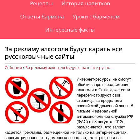
Рецепты
История напитков
Ответы бармена
Уроки с барменом
Интересные факты
За рекламу алкоголя будут карать все
русскоязычные сайты
События
/
За рекламу алкоголя будут карать все русскоязычные сайты
Интернет-ресурсы не смогут
обойти запрет продвижения
алкоголя в Сети, даже если
перерегистрируют свои
страницы за пределами
российской доменной зоны. В
письме Федеральной
антимонопольной службы РФ
(ФАС) от 3 августа 2012г.
разъясняется, что запрет
касается "рекламы, размещенной не только на интернет-сайтах,
зарегистрированных в доменных зонах .su, .ru и .рф, но и на