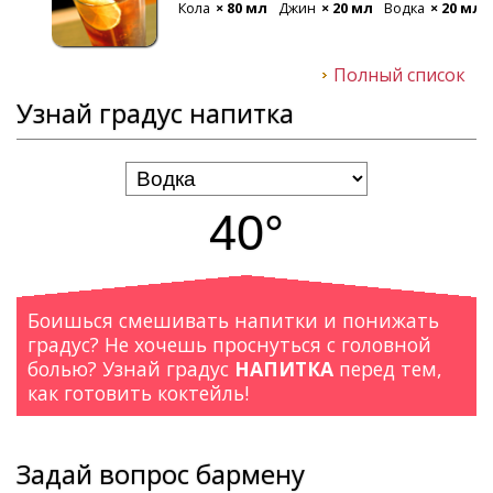
Кола
× 80 мл
Джин
× 20 мл
Водка
× 20 мл
Полный список
Узнай градус напитка
40°
Боишься смешивать напитки и понижать
градус? Не хочешь проснуться с головной
болью? Узнай градус
НАПИТКА
перед тем,
как готовить коктейль!
Задай вопрос бармену