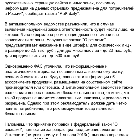
русскоязычных страницах сайтов в иных зонах, поскольку
информация на данных страницах предназначена для потребителей
в России", сообщает газета "РБК daily".
В антимонопольном ведомстве разъяснили, что в случае
выявления нарушений закона ответственность будет нести лицо, на
которое была оформлена регистрация доменного имени вне
зависимости от зоны. Нарушение закона "О рекламе"
предусматривает наказание в виде штрафа: для физических лиц -
в размере до 2,5 тыс. руб., для должностных лиц - до 20 тыс. руб.,
для юридических лиц - до 500 тыс. руб.
Одновременно ФАС уточнила, что информационные и
аналитические материалы, посвященные алкогольному рынку,
рекламой считаться не будут, равно как и информация об
ассортименте продукции, размещенная на собственном сайте
производителя или оптовика. В антимонопольном ведомстве также
разъяснили вопрос о рекламе безалкогольного пива, отметив, что
такой продукт не является алкогольным напитком, и реклама его
разрешена. Однако при этом рекламодатель должен дать четко
понять потребителю, что рекламируемый товар является
безалкогольным.
Напомним, что принятие поправок в федеральный закон "О
рекламе", полностью запрещающих продвижение алкоголя в
Интернете (вступит в силу с 1 января 2013г.), вызвало переполох