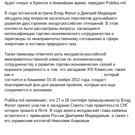
будет открыт в Брянске в ближайшее время, передает Publika.md.
В ходе ялтинской встречи Влад Филат и Дмитрий Медведев
обсудили ряд вопросов касательно перспектив дальнейшего
развития двусторонних молдо-российских отношений. В этом
контексте были рассмотрены вопросы, касающиеся
интенсификации торгово-экономического сотрудничества и
переговоры по межправительственному соглашению в сфере
энергетики и поставок природного газа.
Также премьеры отметили роль молдавско-российской
межправительственной комиссии по экономическому
сотрудничеству в развитии торгово-экономических связей и
выразили уверенность в том, что заседание XIII Комиссии, также
как и
молдавско-российский Форум бизнесменов
, который
состоится в Кишиневе 15-16 ноября 2012 года, создаст
благоприятный фон для решения проблем, которые все еще
сохраняются в экономике.
Publika.md напоминает, что 27 и 28 сентября премьер-министр Влад
Филат принял участие в заседании Совета глав правительств СНГ,
которое прошло в Ялте. В ходе визита молдавский глава кабмина
встретился с премьером России Дмитрием Медведевым, а также с
его украинским коллегой Николаем Азаровым.