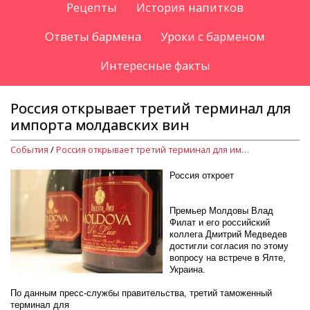
Рецепты
История напитков
Ответы бармена
Уроки с барменом
Интересные факты
Россия открывает третий терминал для
импорта молдавских вин
События
/
Россия открывает третий терминал для импорта молдавских вин
Россия откроет
третий
таможенный терминал для
импорта молдавских вин.
Премьер Молдовы Влад
Филат и его российский
коллега Дмитрий Медведев
достигли согласия по этому
вопросу на встрече в Ялте,
Украина.
По данным пресс-службы правительства, третий таможенный
терминал для
поставок молдавских вин на российский рынок