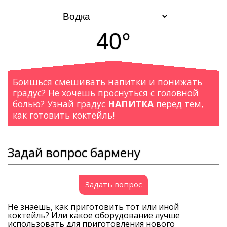
40°
Боишься смешивать напитки и понижать
градус? Не хочешь проснуться с головной
болью? Узнай градус
НАПИТКА
перед тем,
как готовить коктейль!
Задай вопрос бармену
Задать вопрос
Не знаешь, как приготовить тот или иной
коктейль? Или какое оборудование лучше
использовать для приготовления нового