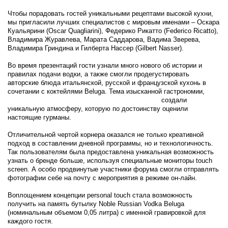
Чтобы порадовать гостей уникальными рецептами высокой кухни,
мы пригласили лучших специалистов с мировым именами – Оскара
Куальярини (Oscar Quagliarini), Федерико Рикатто (Federico Ricatto),
Владимира Журавлева, Марата Саддарова, Вадима Зверева,
Владимира Гриндина и Гилберта Нассер (Gilbert Nasser).
Во время презентаций гости узнали много нового об истории и
правилах подачи водки, а также смогли продегустировать
авторские блюда итальянской, русской и французской кухонь в
сочетании с коктейлями Beluga. Тема изысканной гастрономии,
концепция food pairing и Noble Russian Vodka
создали
уникальную атмосферу, которую по достоинству оценили
настоящие гурманы.
Отличительной чертой корнера оказался не только креативной
подход в составлении дневной программы, но и технологичность.
Так пользователям была предоставлена уникальная возможность
узнать о бренде больше, используя специальные мониторы touch
screen. А особо продвинутые участники форума смогли отправлять
фотографии себе на почту с мероприятия в режиме он-лайн.
Воплощением концепции personal touch стала возможность
получить на память бутылку Noble Russian Vodka Beluga
(номинальным объемом 0,05 литра) с именной гравировкой для
каждого гостя.