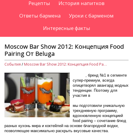
Рецепты
История напитков
Ответы бармена
Уроки с барменом
Интересные факты
Moscow Bar Show 2012: Концепция Food
Pairing От Beluga
События
/
Moscow Bar Show 2012: Концепция Food Pairing От Beluga
Beluga
, бренд №1 в сегменте
супер-премиум, всегда
олицетворял авангард модных
тенденции. Поэтому для
участия в
международной
выставке Moscow Bar Show
мы подготовили уникальную
трехдневную программу,
вдохновленную концепцией
food pairing – сочетание блюд
разных кухонь мира и коктейлей на основе благородной водки,
позволяющее максимально раскрыть вкусовые качества.