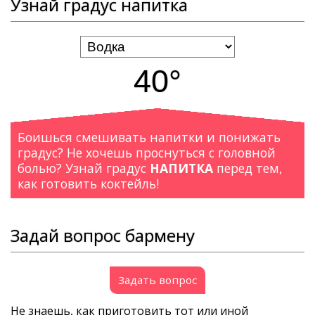
Узнай градус напитка
40°
Боишься смешивать напитки и понижать
градус? Не хочешь проснуться с головной
болью? Узнай градус
НАПИТКА
перед тем,
как готовить коктейль!
Задай вопрос бармену
Задать вопрос
Не знаешь, как приготовить тот или иной