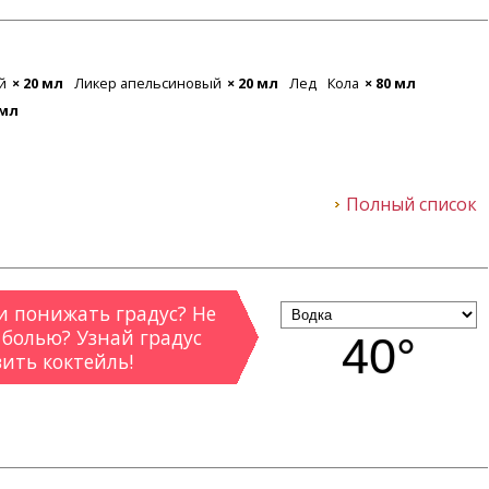
й
× 20 мл
Ликер апельсиновый
× 20 мл
Лед
Кола
× 80 мл
 мл
Полный список
 понижать градус? Не
 болью? Узнай градус
40°
вить коктейль!