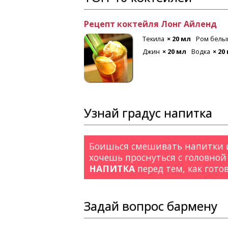
Рецепт коктейля Лонг Айленд
 мл
Лимон
Текила
× 20 мл
Ром белы
Джин
× 20 мл
Водка
× 20
Узнай градус напитка
Боишься смешивать напитки и
хочешь проснуться с головной
НАПИТКА
перед тем, как гото
Задай вопрос бармену