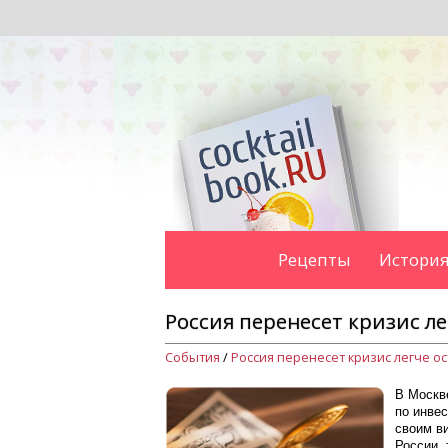
Рецепты
История
Россия перенесет кризис л
События
/
Россия перенесет кризис легче о
В Москв
по инвес
своим ви
России, 