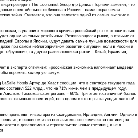
вице-президент The Economist Group д-р Дэниэл Торнили заметил, что
данные о рентабельности бизнеса в России – самая охраняемая
ская тайна. Считается, что она является одной из самых высоких в
рогнозам, в условиях мирового кризиса российский рынок относительно
будет одним из самых устойчивых. Развивающиеся рынки, в отличие от
падной Европы и Японии, будут давать самые лучшие возможности для
 даже при самом неблагоприятном развитии ситуации, если в России и
ет обрушение, то другие развивающиеся рынки – Китай, Бразилия,
ет в эксперта оптимизм: «российская экономика напоминает медведя,
тобы пережить холодную зиму».
LaSalle Hotels Артур де Хааст сообщил, что в сентябре текущего года
нес составил $22 млрд., что на 71% ниже, чем в предыдущем году.
 Азиатско-Тихоокеанском регионе – 60%. При этом гостиничный бизнес
ли гостиничных инвестиций, но в целом с этого рынка уходит частный
тивно проявляют инвесторы из Скандинавии, Ирландии, Англии. Однако в
невелик, в основном из-за незначительного количества гостиниц на
вляются в девелопмент и строительство новых гостиниц, а не в
ов.