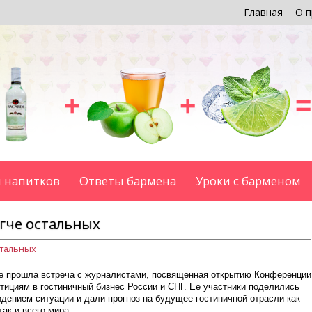
Главная
О п
+
+
=
 напитков
Ответы бармена
Уроки с барменом
егче остальных
стальных
е прошла встреча с журналистами, посвященная открытию Конференции
тициям в гостиничный бизнес России и СНГ. Ее участники поделились
дением ситуации и дали прогноз на будущее гостиничной отрасли как
так и всего мира.