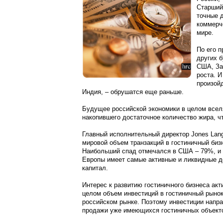
Старший 
точные 
коммерче
мире.
По его п
других 
США, За
роста. И
произойд
Индия, – обрушатся еще раньше.
Будущее российской экономики в целом вселя
накопившего достаточное количество жира, ч
Главный исполнительный директор Jones Lang 
мировой объем транзакций в гостиничный биз
Наибольший спад отмечался в США – 79%, и в
Европы имеет самые активные и ликвидные до
капитал.
Интерес к развитию гостиничного бизнеса ак
целом объем инвестиций в гостиничный рынок 
российском рынке. Поэтому инвестиции напра
продажи уже имеющихся гостиничных объект