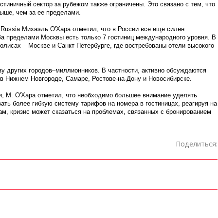
стиничный сектор за рубежом также ограничены. Это связано с тем, что
выше, чем за ее пределами.
Russia Михаэль О'Хара отметил, что в России все еще силен
 За пределами Москвы есть только 7 гостиниц международного уровня. В
олисах – Москве и Санкт-Петербурге, где востребованы отели высокого
зу других городов–миллионников. В частности, активно обсуждаются
 в Нижнем Новгороде, Самаре, Ростове-на-Дону и Новосибирске.
и, М. О'Хара отметил, что необходимо большее внимание уделять
ать более гибкую систему тарифов на номера в гостиницах, реагируя на
ам, кризис может сказаться на проблемах, связанных с бронированием
Поделиться: