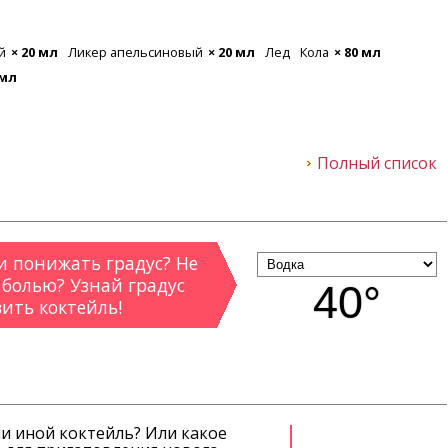
й
× 20 мл
Ликер апельсиновый
× 20 мл
Лед
Кола
× 80 мл
 мл
Полный список
 понижать градус? Не
 болью? Узнай градус
40°
вить коктейль!
ли иной коктейль? Или какое