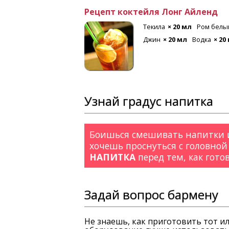
Рецепт коктейля Лонг Айленд
 мл
Лимон
Текила
× 20 мл
Ром белы
Джин
× 20 мл
Водка
× 20
Узнай градус напитка
Боишься смешивать напитки и
хочешь проснуться с головной
НАПИТКА
перед тем, как гото
Задай вопрос бармену
Не знаешь, как приготовить тот и