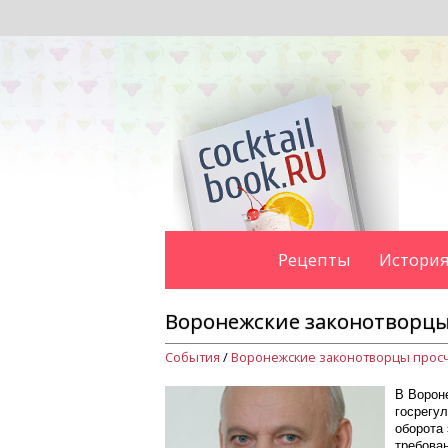
Рецепты
История
Воронежские законотворцы
События
/
Воронежские законотворцы прос
В Ворон
госрегу
оборота
требова