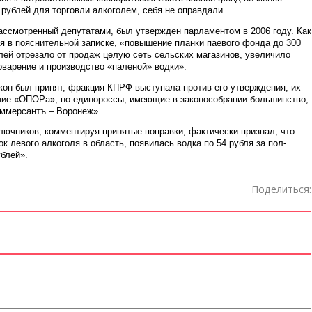
 рублей для торговли алкоголем, себя не оправдали.
ассмотренный депутатами, был утвержден парламентом в 2006 году. Как
я в пояснительной записке, «повышение планки паевого фонда до 300
лей отрезало от продаж целую сеть сельских магазинов, увеличило
варение и производство «паленой» водки».
кон был принят, фракция КПРФ выступала против его утверждения, их
ие «ОПОРа», но единороссы, имеющие в законособрании большинство,
оммерсантъ – Воронеж».
ючников, комментируя принятые поправки, фактически признал, что
к левого алкоголя в область, появилась водка по 54 рубля за пол-
ублей».
Поделиться: