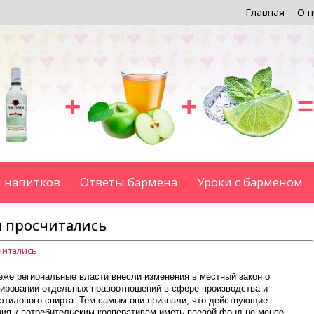
Главная
О п
+
+
=
 напитков
Ответы бармена
Уроки с барменом
 просчитались
читались
еже региональные власти внесли изменения в местный закон о
лировании отдельных правоотношений в сфере производства и
 этилового спирта. Тем самым они признали, что действующие
ния к потребительским кооперативам иметь паевой фонд не менее