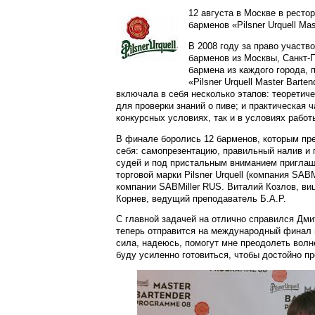
12 августа в Москве в рест
барменов «Pilsner Urquell Mas
В 2008 году за право участ
барменов из Москвы, Санкт-П
бармена из каждого города,
«Pilsner Urquell Master Bart
включала в себя несколько этапов: теоретичес
для проверки знаний о пиве; и практическая ч
конкурсных условиях, так и в условиях рабо
В финале боролись 12 барменов, которым пр
себя: самопрезентацию, правильный налив и п
судей и под пристальным вниманием пригла
торговой марки Pilsner Urquell (компания SAB
компании SABMiller RUS. Виталий Козлов, виц
Корнев, ведущий преподаватель Б.А.Р.
С главной задачей на отлично справился Дми
теперь отправится на международный финал в
сила, надеюсь, помогут мне преодолеть волне
буду усиленно готовиться, чтобы достойно п