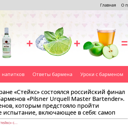
Главная
О п
+
+
=
 напитков
Ответы бармена
Уроки с барменом
оране «Стейкс» состоялся российский финал
рменов «Pilsner Urquell Master Bartender».
енов, которым предстояло пройти
 испытание, включающее в себя: самоп
12 августа в Москве в ресторане «Стейкс» состоялся российский финал международного конкурса барменов «Pilsner Urquell Master Bartender». В финале боролись 12 барменов, которым предстояло пройти заключительное конкурсное испытание, включающее в себя: самоп