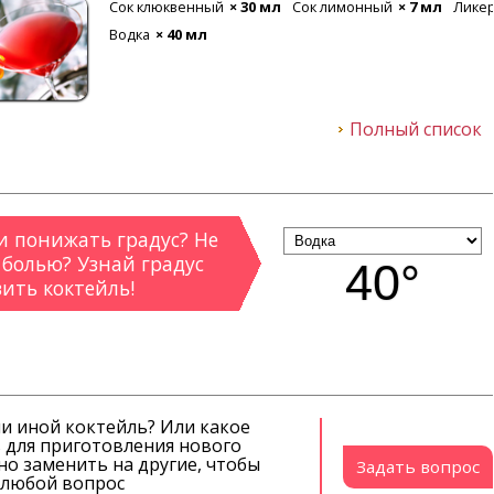
й
× 20 мл
Ликер апельсиновый
× 20 мл
Лед
Кола
× 80 мл
 мл
Полный список
 понижать градус? Не
 болью? Узнай градус
40°
вить коктейль!
ли иной коктейль? Или какое
 для приготовления нового
о заменить на другие, чтобы
Задать вопрос
й любой вопрос