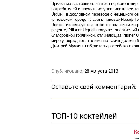
Призвание настоящего знатока первого в мире 
потребителей и научить их улавливать все тон
Urquell в дословном переводе с немецкого озн
(в чешском городе Пльзень пивовар Йозеф Гро
Urquell используются те же технологии и инг
рецепту, Pillsner Urquell получает золотисты
благородной горчинкой, отличающий Pilsner Ur
мире утверждают, что именно таким должен б
Дмитрий Мучкин, победитель российского фина
Опубликовано:
28 Августа 2013
Оставьте свой комментарий:
ТОП-10 коктейлей
Рецепт коктейля Лонг Айленд