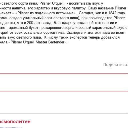
светлого сорта пива, Pilsner Urquell, - воспитывать вкус у
кости напитка, его характер и вкусовую палитру. Само название Pilsner
ачает – «Pilsner из подлинного источника». Сегодня, как и в 1842 году
лль создал уникальный сорт светлого пива), при производстве Pilsner
редиенты, что и 200 лет назад. Благодаря уникальной технологии и
й цвет, ароматный букет прожаренного зерна и ровный карамельный вкус с
quell от всех остальных сортов пива. Эксперты и знатоки пива во всем
ыть вкус светлого пива. К числу таких экспертов теперь добавился
ла «Pilsner Urquell Master Bartender».
Поделиться: