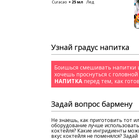
 мл
Лимон
Текила
× 20 мл
Ром белы
Джин
× 20 мл
Водка
× 20
Узнай градус напитка
Боишься смешивать напитки и
хочешь проснуться с головной
НАПИТКА
перед тем, как гото
Задай вопрос бармену
Не знаешь, как приготовить тот и
оборудование лучше использовать
коктейля? Какие ингридиенты можн
вкус коктейля не поменялся? Зада