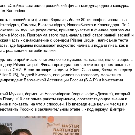
оране «Стейкс» состоялся российский финал международного конкурса
ter Bartender».
вовать в российском финале боролись более 80-ти профессиональных
етербурга, Самары, Екатеринбурга, Новосибирска и Краснодара. По 2
 показавших лучшие результаты, приняли участие в финале программы
ender» в Москве. Программа этого года начала свой старт ранней весной и
кая часть - ознакомление с брендом Pilsner Urquell, написание теста
асть, где бармены показывают искусство налива и подачи пива, как в
ты с реальными потребителями.
едстояло пройти заключительное конкурсное испытание, включающее в
одачу Pilsner Urquell. Финал проходил под четким контролем опытных
шенных СМИ. В состав жюри входили: Юлия Савонина, бренд-менеджер
Miller RUS), Андрей Киселев, специалист по торговому маркетингу
е-президент Барменской Ассоциации России (Б.А.Р.) и Константин
трий Мучкин, бармен из Новосибирска (Vogue-кафе «Дождь»), который
 Прагу. «10 лет опыта работы барменом, соответствующие знания и
ние и показать, на что я способен. Но впереди еще целый месяц и я
редставить Россию в заключительном этапе», - подчеркнул Дмитрий.