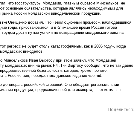
тил, что госструктруры Молдавии, главным образом Минсельхоз, не
ют основные обязательства, которые являлись необходимыми для
я рынка России молдавской винодельческой продукции.
м г-н Онищенко добавил, что «эволюционный процесс», наблюдавшийся
ние годы, приостановился, и в ближайшее время Россия готова
с трудом достигнутые успехи по возвращению молдавского вина на
тот регресс не будет столь катастрофичным, как в 2006 году», когда
 молдавских виноделов.
о Минсельхозв Иван Выртосу при этом заявил, что Молдавией
ту молдавских вин на рынок РФ. Г-н Выртосу сообщил, что не так давно
родовольственной безопасности, которое, кроме прочего,
х в Россию вин, передает молдавское издание vse.md.
 договора с российской стороной. Оно обладает региональными
мание продукции, предназначенной для экспорта, — отметил г-н
Поделиться: