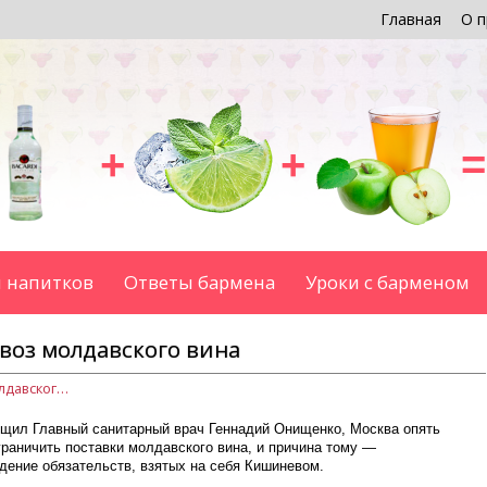
Главная
О п
+
+
=
 напитков
Ответы бармена
Уроки с барменом
воз молдавского вина
Россия может ограничить ввоз молдавского вина
бщил Главный санитарный врач Геннадий Онищенко, Москва опять
раничить поставки молдавского вина, и причина тому —
дение обязательств, взятых на себя Кишиневом.