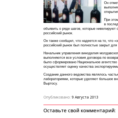
Он отме
выполня
открыти
При это
в послед
объявить о ряде шагов, которые нивелируют 
российский рынок.
Он также сообщил, что надеется на то, что «э
российский рынок был полностью закрыт для
Начальник управления виноделия молдавског
выполняются все условия договора по возвра
было сформировано Национальное агентство п
осуществляет оценку качества экспортируемы
Создание данного ведомства являлось частью
лабораториями, которые уделяют большое вни
Выртосу.
Опубликовано:
9 Августа 2013
Оставьте свой комментарий: