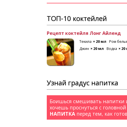
ТОП-10 коктейлей
Рецепт коктейля Лонг Айленд
 мл
Лимон
Текила
× 20 мл
Ром белы
Джин
× 20 мл
Водка
× 20
Узнай градус напитка
Боишься смешивать напитки и
хочешь проснуться с головной
НАПИТКА
перед тем, как гото