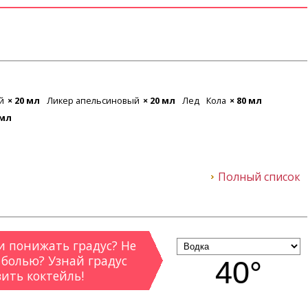
й
× 20 мл
Ликер апельсиновый
× 20 мл
Лед
Кола
× 80 мл
 мл
Полный список
 понижать градус? Не
 болью? Узнай градус
40°
вить коктейль!