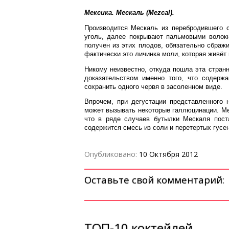
Мексика. Мескаль (Mezcal).
Производится Мескаль из перебродившего 
уголь, далее покрывают пальмовыми волокн
получен из этих плодов, обязательно сбраж
фактически это личинка моли, которая живёт 
Никому неизвестно, откуда пошла эта странн
доказательством именно того, что содержа
сохранить одного червя в засоленном виде.
Впрочем, при дегустации представленного 
может вызывать некоторые галлюцинации. Ме
что в ряде случаев бутылки Мескаля пос
содержится смесь из соли и перетертых гусе
Опубликовано:
10 Октября 2012
Оставьте свой комментарий:
ТОП-10 коктейлей