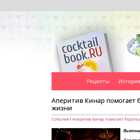
Рецепты
История
Аперитив Кинар помогает 
жизни
События
/
Вьетнам