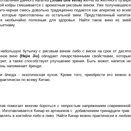
готовления данного напитка
(Snake Bile Wine)
желчь из желчного пузыря
ой кобры смешивается с ароматным рисовым вином. Уже получившаяся
ато-черная смесь довольно традиционно подается как аперитив ко всем
 которые приготовлены из остальной змеи. Представленный напиток
ся необычайно полезным для здоровья. Найти такое вино из змей
Вьетнаму.
 небольшую бутылку с рисовым вином либо с виски на срок от десяти
анное вино
(Hejie Jiu)
обладает лекарственными свойствами, которые
трит, а также способствует улучшению зрения. Быть может, напиток не
ень напоминает бренди.
ые блюда - экзотическая кухня. Кроме того, приобрести его можно в
практически по всему Китаю.
итив помогает многим бороться с непростым напряжением современной
. Изготавливается Кинар из артишоков с добавлением тринадцати трав.
авлять в коктейли либо в пиво. Найти Кинар можно практически в любом