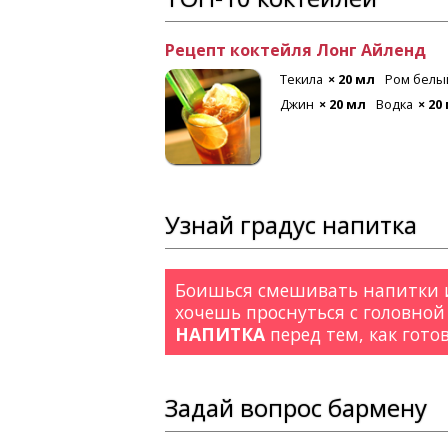
Рецепт коктейля Лонг Айленд
 мл
Лимон
Текила
× 20 мл
Ром белы
Джин
× 20 мл
Водка
× 20
Узнай градус напитка
Боишься смешивать напитки и
хочешь проснуться с головной
НАПИТКА
перед тем, как гото
Задай вопрос бармену