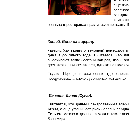
Для при
еще жив
зеленов
блюдам,
считает
реально в ресторанах практически по всему 
Китай. Вино из ящериц.
Ящериц (как правило, гекконов) помещают в
дней и до одного года. Считается, что д
вылечивают такие болезни как рак, язвы, ар
достаточно привлекателен, однако на вкус оч
Подают Hejie jiu в ресторанах, где основн
продуктовых, а также сувенирных магазинах 
Италия. Кинар (Cynar).
Считается, что данный лекарственный апер
жизни, а еще уменьшает риск болезни сердца
Пить его можно отдельно, а можно также доб
баре мира.