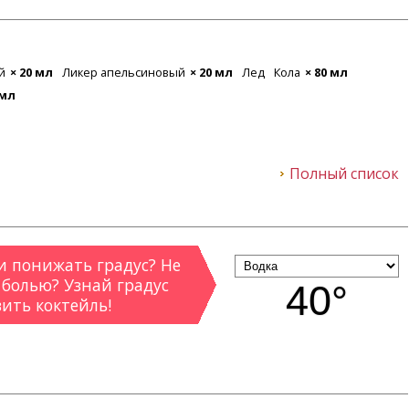
й
× 20 мл
Ликер апельсиновый
× 20 мл
Лед
Кола
× 80 мл
 мл
Полный список
 понижать градус? Не
 болью? Узнай градус
40°
вить коктейль!