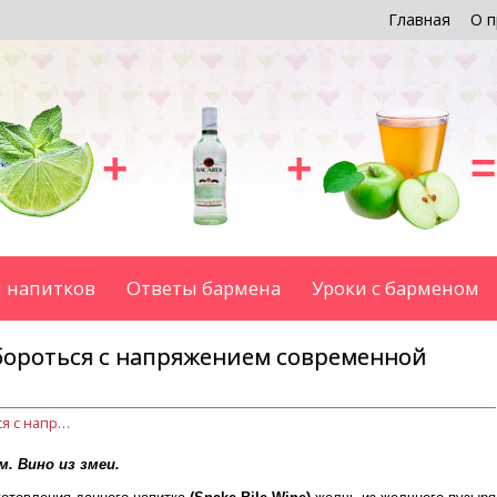
Главная
О п
+
+
=
 напитков
Ответы бармена
Уроки с барменом
бороться с напряжением современной
Аперитив Кинар помогает бороться с напряжением современной жизни
. Вино из змеи.