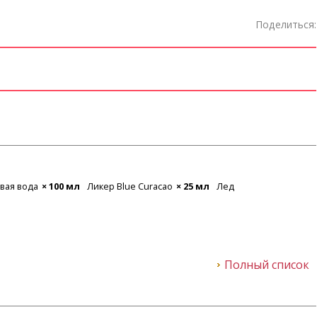
Поделиться:
й
× 20 мл
Ликер апельсиновый
× 20 мл
Лед
Кола
× 80 мл
 мл
Полный список