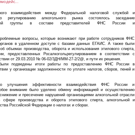
В рамках межведомственного взаимодействия между Федеральной налоговой службой и Федеральной службой по регулированию алкогольного рынка состоялось заседание межведомственной рабочей группы в составе представителей ФНС России и Росалкогольрегулирования.
ного взаимодействия между Федеральной налоговой службой и
о регулированию алкогольного рынка состоялось заседание
бочей группы в составе представителей ФНС России и
роблемные вопросы, которые возникают при работе сотрудников ФНС
органов в удаленном доступе с базами данных ЕГАИС. А также были
б объемах производства, оборота и использования этилового спирта,
ии, предоставленных Росалкогольрегулированием в соответствии с
вии от 29.03.2010 № 06-02/3ДН/ММ-27-2/2@, и пути их решения.
 были подведены итоги работы по предоставлению ФНС России в
твии у организации задолженности по уплате налогов, сборов, пеней и
го улучшения эффективности взаимодействия ФНС России и
особое внимание было уделено обмену информацией и осуществлению
снижение и пресечение нарушений организациями алкогольной отрасли
в сфере производства и оборота этилового спирта, алкогольной и
тва Российской Федерации о налогах и сборах.