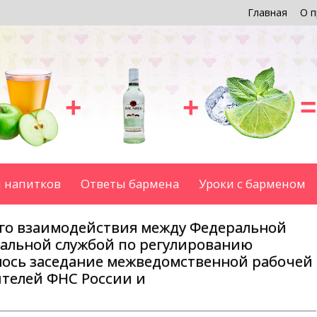
Главная
О п
+
+
=
 напитков
Ответы бармена
Уроки с барменом
го взаимодействия между Федеральной
ральной службой по регулированию
лось заседание межведомственной рабочей
ителей ФНС России и