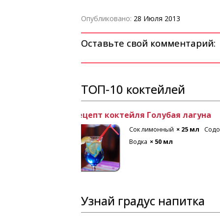
Опубликовано:
28 Июля 2013
Оставьте свой комментарий:
ТОП-10 коктейлей
Рецепт коктейля Лонг Айленд
 мл
Лимон
Текила
× 20 мл
Ром белы
Джин
× 20 мл
Водка
× 20
Узнай градус напитка