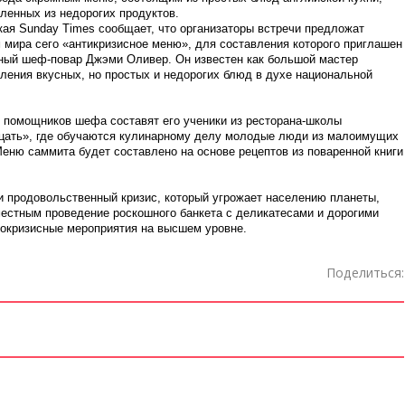
ленных из недорогих продуктов.
кая Sunday Times сообщает, что организаторы встречи предложат
 мира сего «антикризисное меню», для составления которого приглашен
ный шеф-повар Джэми Оливер. Он известен как большой мастер
ления вкусных, но простых и недорогих блюд в духе национальной
 помощников шефа составят его ученики из ресторана-школы
цать», где обучаются кулинарному делу молодые люди из малоимущих
еню саммита будет составлено на основе рецептов из поваренной книги
и продовольственный кризис, который угрожает населению планеты,
естным проведение роскошного банкета с деликатесами и дорогими
окризисные мероприятия на высшем уровне.
Поделиться: