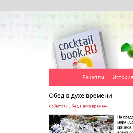
Рецепты
История
Обед в духе времени
События
/
Обед в духе времени
На пред
мира бу
кризиса.
время о