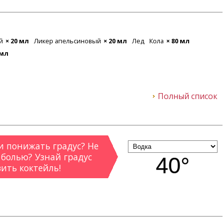
й
× 20 мл
Ликер апельсиновый
× 20 мл
Лед
Кола
× 80 мл
 мл
Полный список
 понижать градус? Не
 болью? Узнай градус
40°
вить коктейль!