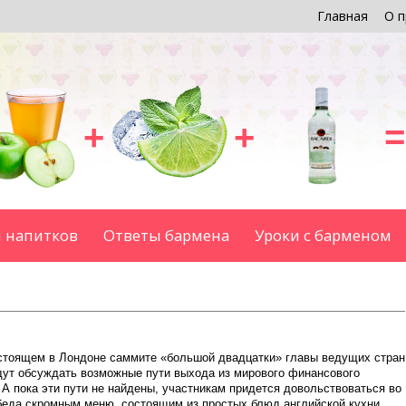
Главная
О п
+
+
=
 напитков
Ответы бармена
Уроки с барменом
стоящем в Лондоне саммите «большой двадцатки» главы ведущих стран
дут обсуждать возможные пути выхода из мирового финансового
 А пока эти пути не найдены, участникам придется довольствоваться во
беда скромным меню, состоящим из простых блюд английской кухни,