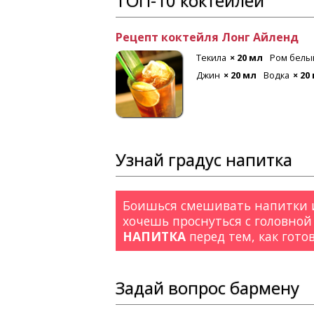
ТОП-10 коктейлей
Рецепт коктейля Лонг Айленд
 мл
Лимон
Текила
× 20 мл
Ром белы
Джин
× 20 мл
Водка
× 20
Узнай градус напитка
Боишься смешивать напитки и
хочешь проснуться с головной
НАПИТКА
перед тем, как гото
Задай вопрос бармену