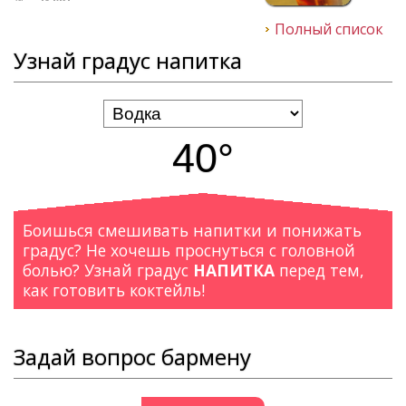
Полный список
Узнай градус напитка
40°
Боишься смешивать напитки и понижать
градус? Не хочешь проснуться с головной
болью? Узнай градус
НАПИТКА
перед тем,
как готовить коктейль!
Задай вопрос бармену