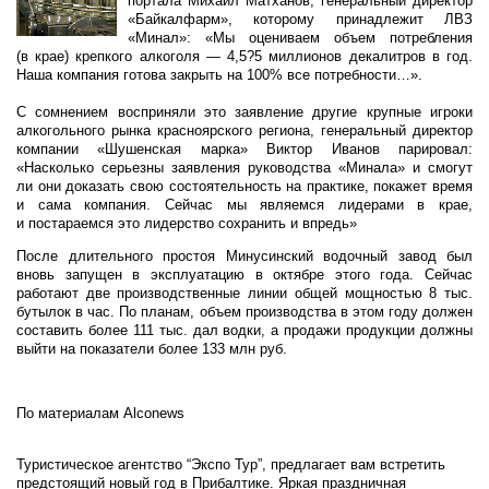
портала Михаил Матханов, генеральный директор
«Байкалфарм», которому принадлежит ЛВЗ
«Минал»: «Мы оцениваем объем потребления
(в крае) крепкого алкоголя — 4,5?5 миллионов декалитров в год.
Наша компания готова закрыть на 100% все потребности…».
С сомнением восприняли это заявление другие крупные игроки
алкогольного рынка красноярского региона, генеральный директор
компании «Шушенская марка» Виктор Иванов парировал:
«Насколько серьезны заявления руководства «Минала» и смогут
ли они доказать свою состоятельность на практике, покажет время
и сама компания. Сейчас мы являемся лидерами в крае,
и постараемся это лидерство сохранить и впредь»
После длительного простоя Минусинский водочный завод был
вновь запущен в эксплуатацию в октябре этого года. Сейчас
работают две производственные линии общей мощностью 8 тыс.
бутылок в час. По планам, объем производства в этом году должен
составить более 111 тыс. дал водки, а продажи продукции должны
выйти на показатели более 133 млн руб.
По материалам Аlconews
Туристическое агентство “Экспо Тур”, предлагает вам встретить
предстоящий новый год в Прибалтике. Яркая праздничная