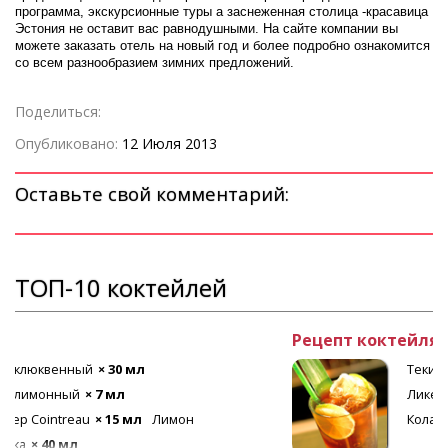
программа, экскурсионные туры а заснеженная столица -красавица
Эстония не оставит вас равнодушными. На сайте компании вы
можете заказать отель на новый год и более подробно ознакомится
со всем разнообразием зимних предложений.
Поделиться:
Опубликовано:
12 Июля 2013
Оставьте свой комментарий:
ТОП-10 коктейлей
Рецепт коктейля Лонг Айленд
Текила
× 20 мл
Ром белый
× 20 мл
Ликер апельсиновый
× 20 мл
Лед
Кола
× 80 мл
Джин
× 20 мл
Водка
× 20 мл