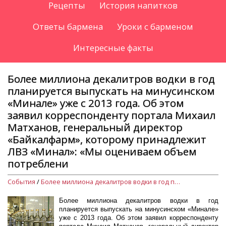
Рецепты
История напитков
Ответы бармена
Уроки с барменом
Интересные факты
Более миллиона декалитров водки в год
планируется выпускать на минусинском
«Минале» уже с 2013 года. Об этом
заявил корреспонденту портала Михаил
Матханов, генеральный директор
«Байкалфарм», которому принадлежит
ЛВЗ «Минал»: «Мы оцениваем объем
потреблени
События
/
Более миллиона декалитров водки в год планируется выпускать на минусинском «Минале» уже с 2013 года. Об этом заявил корреспонденту портала Михаил Матханов, генеральный директор «Байкалфарм», которому принадлежит ЛВЗ «Минал»: «Мы оцениваем объем потреблени
Более миллиона декалитров водки в год
планируется выпускать на минусинском «Минале»
уже с 2013 года. Об этом заявил корреспонденту