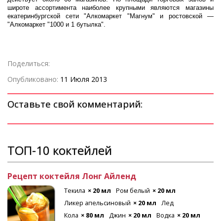
широте ассортимента наиболее крупными являются магазины
екатеринбургской сети "Алкомаркет "Магнум" и ростовской —
"Алкомаркет "1000 и 1 бутылка".
Поделиться:
Опубликовано:
11 Июля 2013
Оставьте свой комментарий:
ТОП-10 коктейлей
Рецепт коктейля Лонг Айленд
Текила
× 20 мл
Ром белый
× 20 мл
Ликер апельсиновый
× 20 мл
Лед
Кола
× 80 мл
Джин
× 20 мл
Водка
× 20 мл