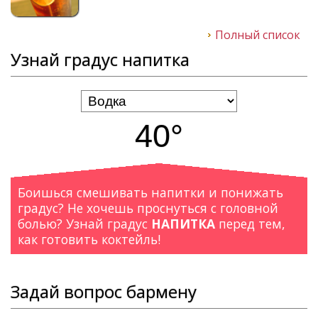
Полный список
Узнай градус напитка
40°
Боишься смешивать напитки и понижать
градус? Не хочешь проснуться с головной
болью? Узнай градус
НАПИТКА
перед тем,
как готовить коктейль!
Задай вопрос бармену