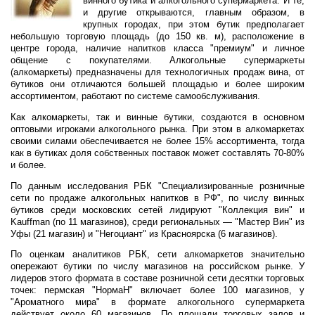
винного бутика и алкогольного супермаркета. И те,
и другие открываются, главным образом, в
крупных городах, при этом бутик предполагает
небольшую торговую площадь (до 150 кв. м), расположение в
центре города, наличие напитков класса "премиум" и личное
общение с покупателями. Алкогольные супермаркеты
(алкомаркеты) предназначены для технологичных продаж вина, от
бутиков они отличаются большей площадью и более широким
ассортиментом, работают по системе самообслуживания.
Как алкомаркеты, так и винные бутики, создаются в основном
оптовыми игроками алкогольного рынка. При этом в алкомаркетах
своими силами обеспечивается не более 15% ассортимента, тогда
как в бутиках доля собственных поставок может составлять 70-80%
и более.
По данным исследования РБК "Специализированные розничные
сети по продаже алкогольных напитков в РФ", по числу винных
бутиков среди московских сетей лидируют "Коллекция вин" и
Kauffman (по 11 магазинов), среди региональных — "Мастер Вин" из
Уфы (21 магазин) и "Негоциант" из Красноярска (6 магазинов).
По оценкам аналитиков РБК, сети алкомаркетов значительно
опережают бутики по числу магазинов на российском рынке. У
лидеров этого формата в составе розничной сети десятки торговых
точек: пермская "НормаН" включает более 100 магазинов, у
"Ароматного мира" в формате алкогольного супермаркета
действует около 60 магазинов. По площади торговых залов и