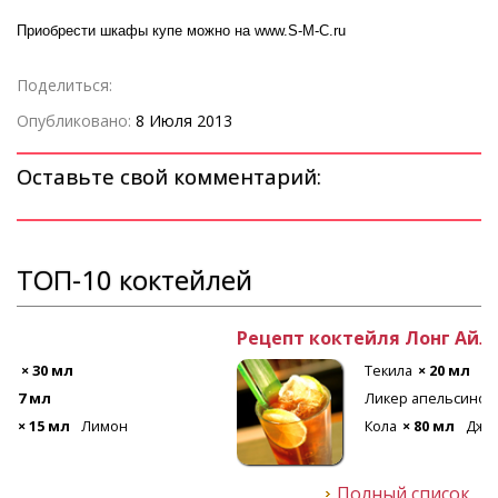
Приобрести шкафы купе можно на www.S-M-C.ru
Поделиться:
Опубликовано:
8 Июля 2013
Оставьте свой комментарий:
ТОП-10 коктейлей
Рецепт коктейля Лонг Айленд
Текила
× 20 мл
Ром белый
× 20 мл
Ликер апельсиновый
× 20 мл
Лед
Кола
× 80 мл
Джин
× 20 мл
Водка
× 20 мл
Полный список