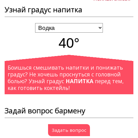
Узнай градус напитка
40°
Боишься смешивать напитки и понижать
градус? Не хочешь проснуться с головной
болью? Узнай градус
НАПИТКА
перед тем,
как готовить коктейль!
Задай вопрос бармену
Задать вопрос