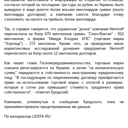
согласно которой за последние три года за рубеж из Украины было
выведено в виде роялти более восьми миллиардов гривен (около
миллиарда долларов), а компании смогли благодаря этому
сэкономить на налоге на прибыль более миллиарда.
Так, в справке говорится, что украинская "дочка" компании Nemiroff
перечислила на Кипр 470 миллионов гривен, "Союз-Виктан" - 810
миллионов, а фирма "Имидж Холдинг АПС" (торговая марка
"Хортица") - 272 миллиона. Кроме того, за проведение неких
маркетинговых исследований дочернее предприятие Nemiroff
перечислило на Кипр около 12 миллионов долларов.
Как пишет глава Госкомпредпринимательства, торговые марки
сначала регистрируются на Украине, а затем "за незначительную
сумму" передаются в собственность иностранному юридическому
лицу. "В последующем по лицензионному договору приобретается
право на использование торговой марки, с оплатой в размерах,
которые в сотни раз превышают стоимость проданного права
собственности", - отметил Бродский.
Компании, упомянутые в сообщении Бродского, пока не
прокомментировали процитированные им данные.
По материалам LENTA.RU