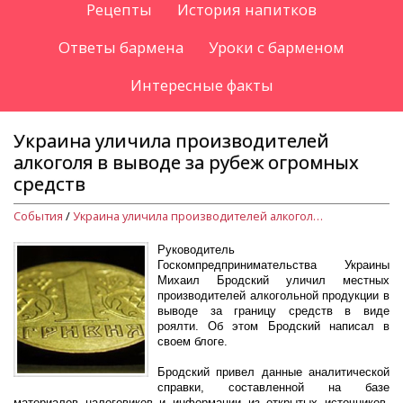
Рецепты
История напитков
Ответы бармена
Уроки с барменом
Интересные факты
Украина уличила производителей
алкоголя в выводе за рубеж огромных
средств
События
/
Украина уличила производителей алкоголя в выводе за рубеж огромных средств
Руководитель
Госкомпредпринимательства Украины
Михаил Бродский уличил местных
производителей алкогольной продукции в
выводе за границу средств в виде
роялти. Об этом Бродский написал в
своем блоге.
Бродский привел данные аналитической
справки, составленной на базе
материалов налоговиков и информации из открытых источников,