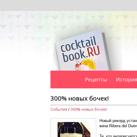
Рецепты
История
300% новых бочек!
События
/
300% новых бочек!
Новый рекорд устан
вина Ribera del Duer
Те, кто интересует