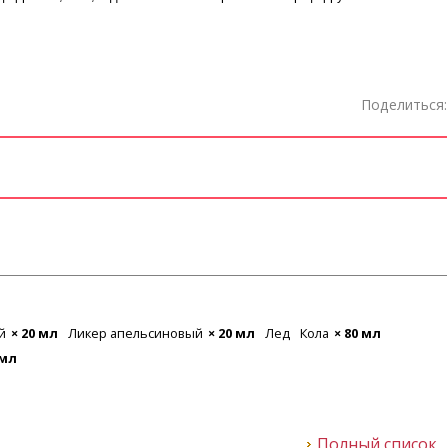
Поделиться:
й
× 20 мл
Ликер апельсиновый
× 20 мл
Лед
Кола
× 80 мл
 мл
Полный список