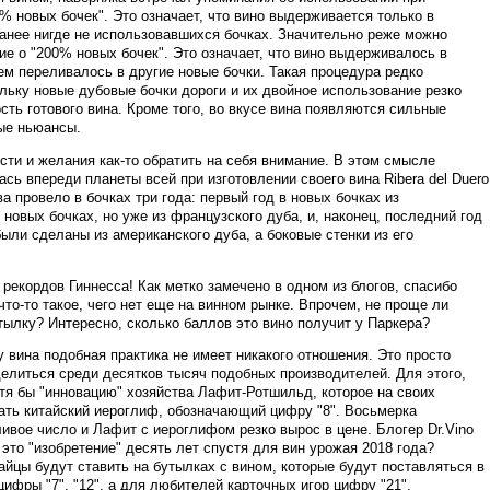
% новых бочек". Это означает, что вино выдерживается только в
анее нигде не использовавшихся бочках. Значительно реже можно
ие о "200% новых бочек". Это означает, что вино выдерживалось в
тем переливалось в другие новые бочки. Такая процедура редко
ольку новые дубовые бочки дороги и их двойное использование резко
сть готового вина. Кроме того, во вкусе вина появляются сильные
ые ньюансы.
сти и желания как-то обратить на себя внимание. В этом смысле
сь впереди планеты всей при изготовлении своего вина Ribera del Duero
ва провело в бочках три года: первый год в новых бочках из
 новых бочках, но уже из французского дуба, и, наконец, последний год
ыли сделаны из американского дуба, а боковые стенки из его
 рекордов Гиннесса! Как метко замечено в одном из блогов, спасибо
что-то такое, чего нет еще на винном рынке. Впрочем, не проще ли
ылку? Интересно, сколько баллов это вино получит у Паркера?
у вина подобная практика не имеет никакого отношения. Это просто
делиться среди десятков тысяч подобных производителей. Для этого,
отя бы "инновацию" хозяйства Лафит-Ротшильд, которое на своих
ать китайский иероглиф, обозначающий цифру "8". Восьмерка
ивое число и Лафит с иероглифом резко вырос в цене. Блогер Dr.Vino
 это "изобретение" десять лет спустя для вин урожая 2018 года?
айцы будут ставить на бутылках с вином, которые будут поставляться в
ифры "7", "12", а для любителей карточных игор цифру "21".