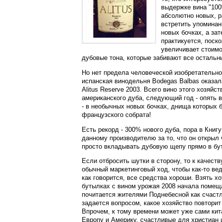
выдержке вина "100
абсолютно новых, р
встретить упоминан
новых бочках, а за
практикуется, поск
увеличивает стоимо
дубовые тона, которые забивают все остальн
Но нет предела человеческой изобретательно
испанская винодельня Bodegas Balbas оказала
Alitus Reserve 2003. Всего вино этого хозяйст
американского дуба, следующий год - опять в
- в необычных новых бочках, днища которых б
французского собрата!
Есть рекорд - 300% нового дуба, пора в Книгу
данному производителю за то, что он открыл 
просто вкладывать дубовую щепу прямо в бут
Если отбросить шутки в сторону, то к качеств
обычный маркетинговый ход, чтобы как-то ве
как говорится, все средства хороши. Взять х
бутылках с вином урожая 2008 начала помещ
почитается жителями Поднебесной как счастл
задается вопросом, какое хозяйство повторит
Впрочем, к тому времени может уже сами кит
Европу и Америку, счастливые для христиан ц