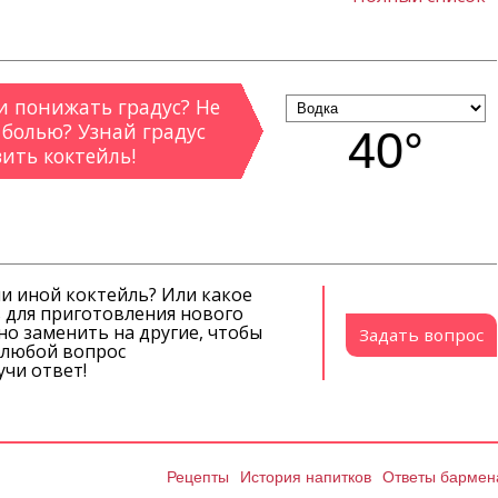
 понижать градус? Не
 болью? Узнай градус
40°
вить коктейль!
ли иной коктейль? Или какое
 для приготовления нового
о заменить на другие, чтобы
Задать вопрос
й любой вопрос
чи ответ!
Рецепты
История напитков
Ответы бармен