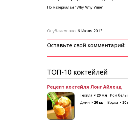
По материалам "Why Why Wine".
Опубликовано:
6 Июля 2013
Оставьте свой комментарий:
ТОП-10 коктейлей
Рецепт коктейля Лонг Айленд
 мл
Лимон
Текила
× 20 мл
Ром белы
Джин
× 20 мл
Водка
× 20