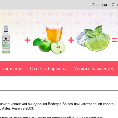
Главная
О п
+
+
=
 напитков
Ответы бармена
Уроки с барменом
овила испанская винодельня Bodegas Balbas при изготовлении своего
o Alitus Reserve 2003.
ся вином, наверняка встречал упоминания об использовании при