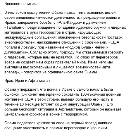
Внешняя политика
В июльском выступлении Обама назвал пять основных целей
своей внешнеполитической деятельности: прекращение войны в
Ираке; завершение борьбы с «Аль-Каидой» и движением
«Талибан»; предотвращение попадания ядерного оружия и ядерных
материалов в руки террористов и стран, нарушающих
международные соглашения; обеспечение безопасности поставок
энергоносителей; налаживание отношений с союзниками. «США
попали в ловушку под названием «подход Буша - Чейни к
дипломатии». Согласно этому подходу мы отказываемся говорить
с лидерами, которые нам не нравятся. Но отказ от переговоров
вовсе не создает нам образ правителей мира. Из-за него мы
выглядим высокомерными и лишаемся возможностей идти
вперед», - говорится на официальном сайте Обамы.
Ирак, Иран и Афганистан
Обама утверждает, что война в Ираке с самого начала была
ошибкой. Он хочет немедленно сократить 130-тысячный военный
контингент США в этой стране, выведя большую его часть в
течение 18 месяцев (отсчет со дня инаугурации Обамы). Его
больше беспокоит ситуация в Афганистане, который он называет
центральным фронтом в войне с терроризмом.
Обама подвергся критике за свое на первый взгляд наивное
обещание участвовать в прямых переговорах с иранским