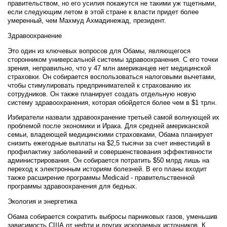
правительством, но его усилия покажутся не такими уж тщетными,
если следующим летом в этой стране к власти придет более
умеренный, чем Махмуд Ахмадинежад, президент.
Здравоохранение
Это один из ключевых вопросов для Обамы, являющегося
сторонником универсальной системы здравоохранения. С его точки
зрения, неправильно, что у 47 млн американцев нет медицинской
страховки. Он собирается воспользоваться налоговыми вычетами,
чтобы стимулировать предпринимателей к страхованию их
сотрудников. Он также планирует создать отдельную новую
систему здравоохранения, которая обойдется более чем в $1 трлн.
Избиратели назвали здравоохранение третьей самой волнующей их
проблемой после экономики и Ирака. Для средней американской
семьи, владеющей медицинскими страховками, Обама планирует
снизить ежегодные выплаты на $2,5 тысячи за счет инвестиций в
профилактику заболеваний и совершенствования эффективности
администрирования. Он собирается потратить $50 млрд лишь на
переход к электронным историям болезней. В его планы входит
также расширение программы Medicaid - правительственной
программы здравоохранения для бедных.
Экология и энергетика
Обама собирается сократить выбросы парниковых газов, уменьшив
зависимость США от нефти и других ископаемых источников. К