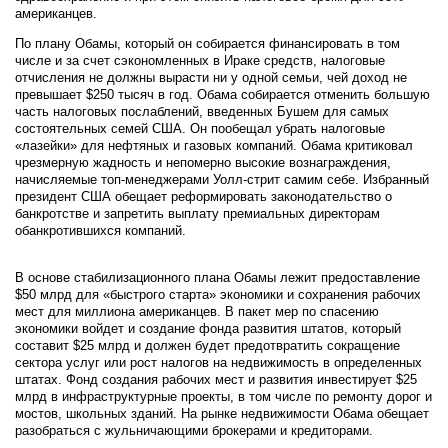
американцев.
По плану Обамы, который он собирается финансировать в том
числе и за счет сэкономленных в Ираке средств, налоговые
отчисления не должны вырасти ни у одной семьи, чей доход не
превышает $250 тысяч в год. Обама собирается отменить большую
часть налоговых послаблений, введенных Бушем для самых
состоятельных семей США. Он пообещал убрать налоговые
«лазейки» для нефтяных и газовых компаний. Обама критиковал
чрезмерную жадность и непомерно высокие вознаграждения,
начисляемые топ-менеджерами Уолл-стрит самим себе. Избранный
президент США обещает реформировать законодательство о
банкротстве и запретить выплату премиальных директорам
обанкротившихся компаний.
В основе стабилизационного плана Обамы лежит предоставление
$50 млрд для «быстрого старта» экономики и сохранения рабочих
мест для миллиона американцев. В пакет мер по спасению
экономики войдет и создание фонда развития штатов, который
составит $25 млрд и должен будет предотвратить сокращение
сектора услуг или рост налогов на недвижимость в определенных
штатах. Фонд создания рабочих мест и развития инвестирует $25
млрд в инфраструктурные проекты, в том числе по ремонту дорог и
мостов, школьных зданий. На рынке недвижимости Обама обещает
разобраться с жульничающими брокерами и кредиторами.