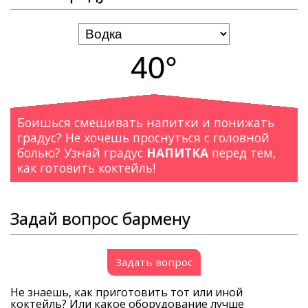
40°
Боишься смешивать напитки и понижать
градус? Не хочешь проснуться с головной
болью? Узнай градус
НАПИТКА
перед тем,
как готовить коктейль!
Задай вопрос бармену
Задать вопрос
Не знаешь, как приготовить тот или иной
коктейль? Или какое оборудование лучше