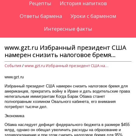
Рецепты
История напитков
Ответы бармена
Уроки с барменом
Интересные факты
www.gzt.ru Избранный президент США
намерен снизить налоговое бремя...
События
/
www.gzt.ru Избранный президент США намерен снизить налоговое бремя...
www.gzt.ru
Избранный президент США намерен снизить налоговое бремя для
американцев, прекратить войну в Ираке и дать водительские права
нелегальным иммигрантам Когда Барак Обама станет
полноправным хозяином Овального кабинета, его внимания
потребуют тысячи дел.
Экономика
Обама наследует дефицит федерального бюджета в размере $455
млрд, однако он обещал увеличить расходы на образование и
здравоохранение и при этом снизить налоговое бремя для 95%