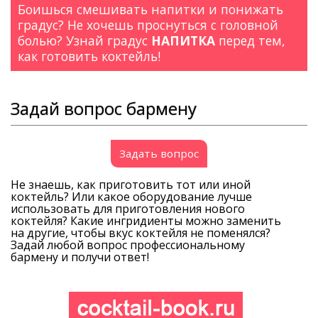
Боишься смешивать напитки и понижать
градус? Не хочешь проснуться с головной
болью? Узнай градус
НАПИТКА
перед тем,
как готовить коктейль!
Задай вопрос бармену
Задать вопрос
Не знаешь, как приготовить тот или иной
коктейль? Или какое оборудование лучше
использовать для приготовления нового
коктейля? Какие ингридиенты можно заменить
на другие, чтобы вкус коктейля не поменялся?
Задай любой вопрос профессиональному
бармену и получи ответ!