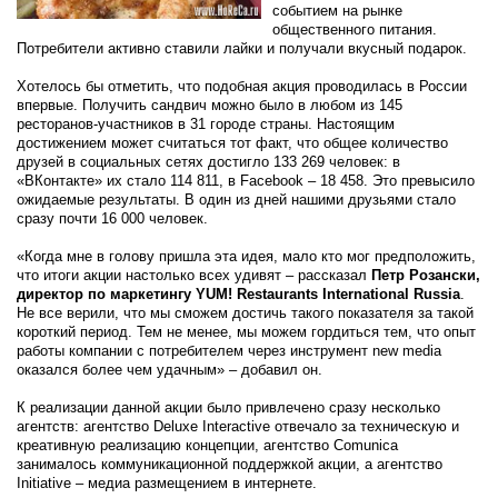
событием на рынке
общественного питания.
Потребители активно ставили лайки и получали вкусный подарок.
Хотелось бы отметить, что подобная акция проводилась в России
впервые. Получить сандвич можно было в любом из 145
ресторанов-участников в 31 городе страны. Настоящим
достижением может считаться тот факт, что общее количество
друзей в социальных сетях достигло 133 269 человек: в
«ВКонтакте» их стало 114 811, в Facebook – 18 458. Это превысило
ожидаемые результаты. В один из дней нашими друзьями стало
сразу почти 16 000 человек.
«Когда мне в голову пришла эта идея, мало кто мог предположить,
что итоги акции настолько всех удивят – рассказал
Петр Розански,
директор по маркетингу YUM! Restaurants International Russia
.
Не все верили, что мы сможем достичь такого показателя за такой
короткий период. Тем не менее, мы можем гордиться тем, что опыт
работы компании с потребителем через инструмент new media
оказался более чем удачным» – добавил он.
К реализации данной акции было привлечено сразу несколько
агентств: агентство Deluxe Interactive отвечало за техническую и
креативную реализацию концепции, агентство Comunica
занималось коммуникационной поддержкой акции, а агентство
Initiative – медиа размещением в интернете.