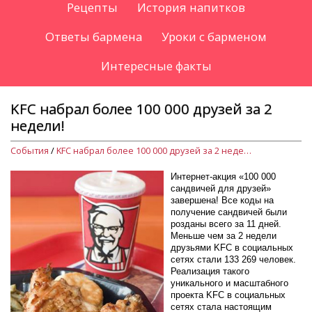
Рецепты
История напитков
Ответы бармена
Уроки с барменом
Интересные факты
KFC набрал более 100 000 друзей за 2
недели!
События
/
KFC набрал более 100 000 друзей за 2 недели!
Интернет-акция «100 000
сандвичей для друзей»
завершена! Все коды на
получение сандвичей были
розданы всего за 11 дней.
Меньше чем за 2 недели
друзьями KFC в социальных
сетях стали 133 269 человек.
Реализация такого
уникального и масштабного
проекта KFC в социальных
сетях стала настоящим