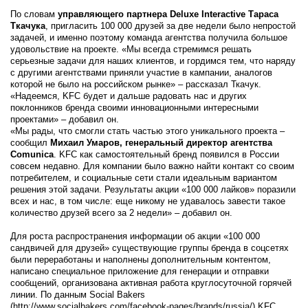
По словам
управляющего партнера Deluxe Interactive Тараса
Ткачука
, пригласить 100 000 друзей за две недели было непростой
задачей, и именно поэтому команда агентства получила большое
удовольствие на проекте. «Мы всегда стремимся решать
серьезные задачи для наших клиентов, и гордимся тем, что наряду
с другими агентствами приняли участие в кампании, аналогов
которой не было на российском рынке» – рассказал Ткачук.
«Надеемся, KFC будет и дальше радовать нас и других
поклонников бренда своими инновационными интересными
проектами» – добавил он.
«Мы рады, что смогли стать частью этого уникального проекта –
сообщил
Михаил Умаров, генеральный директор агентства
Comunica
. KFC как самостоятельный бренд появился в России
совсем недавно. Для компании было важно найти контакт со своим
потребителем, и социальные сети стали идеальным вариантом
решения этой задачи. Результаты акции «100 000 лайков» поразили
всех и нас, в том числе: еще никому не удавалось завести такое
количество друзей всего за 2 недели» – добавил он.
Для роста распространения информации об акции «100 000
сандвичей для друзей» существующие группы бренда в соцсетях
были переработаны и наполнены дополнительным контентом,
написано специальное приложение для генерации и отправки
сообщений, организована активная работа круглосуточной горячей
линии. По данным Social Bakers
(http://www.socialbakers.com/facebook-pages/brands/russia/) KFC