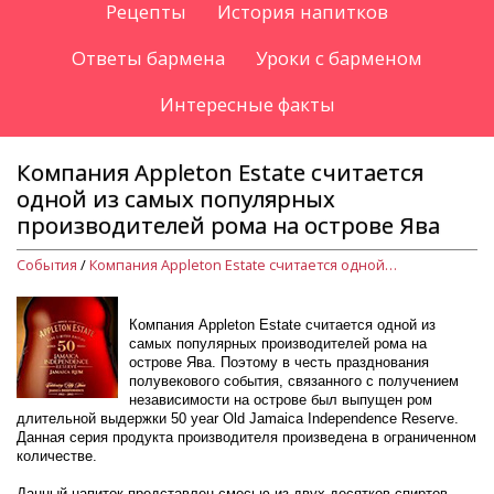
Рецепты
История напитков
Ответы бармена
Уроки с барменом
Интересные факты
Компания Appleton Estate считается
одной из самых популярных
производителей рома на острове Ява
События
/
Компания Appleton Estate считается одной из самых популярных производителей рома на острове Ява
Компания Appleton Estate считается одной из
самых популярных производителей рома на
острове Ява. Поэтому в честь празднования
полувекового события, связанного с получением
независимости на острове был выпущен ром
длительной выдержки 50 year Old Jamaica Independence Reserve.
Данная серия продукта производителя произведена в ограниченном
количестве.
Данный напиток представлен смесью из двух десятков спиртов,