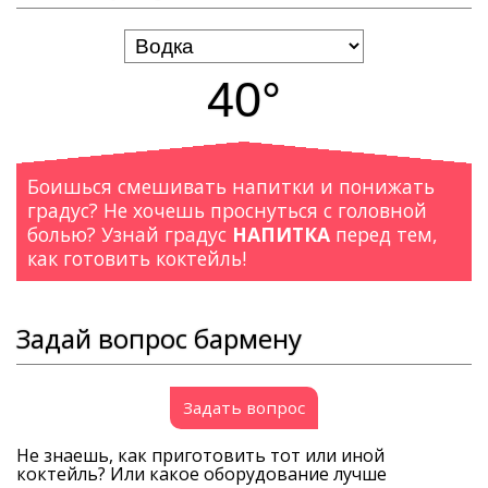
40°
Боишься смешивать напитки и понижать
градус? Не хочешь проснуться с головной
болью? Узнай градус
НАПИТКА
перед тем,
как готовить коктейль!
Задай вопрос бармену
Задать вопрос
Не знаешь, как приготовить тот или иной
коктейль? Или какое оборудование лучше