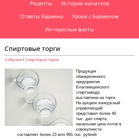
Рецепты
История напитков
Ответы бармена
Уроки с барменом
Интересные факты
Спиртовые торги
События
/
Спиртовые торги
Продукция
обанкроченного
предприятия
Благовещенского
спиртзавода
выставлена на торги.
На аукцион конкурсный
управляющий
представил более 40
тыс. дал спирта,
начальная цена лотов в
совокупности
составляет более 23 млн 891 тыс. рублей.