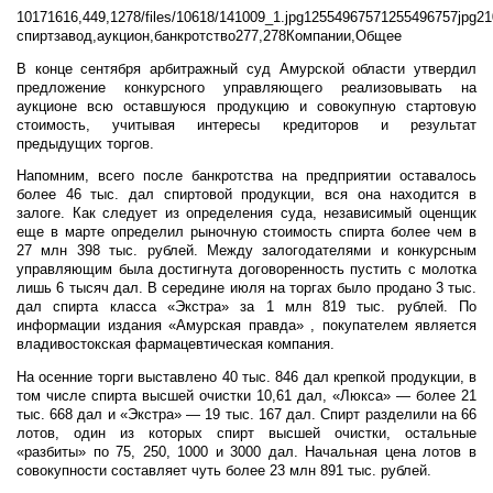
1017
1616,449,1278
/files/10618/141009_1.jpg
1255496757
1255496757
jpg
21
спиртзавод,аукцион,банкротство
277,278
Компании,Общее
В конце сентября арбитражный суд Амурской области утвердил
предложение конкурсного управляющего реализовывать на
аукционе всю оставшуюся продукцию и совокупную стартовую
стоимость, учитывая интересы кредиторов и результат
предыдущих торгов.
Напомним, всего после банкротства на предприятии оставалось
более 46 тыс. дал спиртовой продукции, вся она находится в
залоге. Как следует из определения суда, независимый оценщик
еще в марте определил рыночную стоимость спирта более чем в
27 млн 398 тыс. рублей. Между залогодателями и конкурсным
управляющим была достигнута договоренность пустить с молотка
лишь 6 тысяч дал. В середине июля на торгах было продано 3 тыс.
дал спирта класса «Экстра» за 1 млн 819 тыс. рублей. По
информации издания «Амурская правда» , покупателем является
владивостокская фармацевтическая компания.
На осенние торги выставлено 40 тыс. 846 дал крепкой продукции, в
том числе спирта высшей очистки 10,61 дал, «Люкса» — более 21
тыс. 668 дал и «Экстра» — 19 тыс. 167 дал. Спирт разделили на 66
лотов, один из которых спирт высшей очистки, остальные
«разбиты» по 75, 250, 1000 и 3000 дал. Начальная цена лотов в
совокупности составляет чуть более 23 млн 891 тыс. рублей.