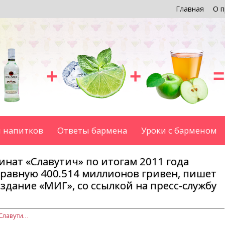
Главная
О п
+
+
=
 напитков
Ответы бармена
Уроки с барменом
нат «Славутич» по итогам 2011 года
равную 400.514 миллионов гривен, пишет
здание «МИГ», со ссылкой на пресс-службу
Пиво-безалкогольный комбинат «Славутич» по итогам 2011 года заработал чистую прибыль равную 400.514 миллионов гривен, пишет украинское еженедельное издание «МИГ», со ссылкой на пресс-службу завода