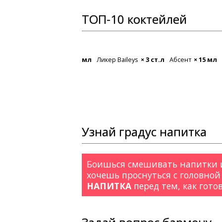
ТОП-10 коктейлей
Маргарита
Абсент
× 15 мл
Сок лайма
× 3/4 части
Ли
Узнай градус напитка
Боишься смешивать напитки и
хочешь проснуться с головной
НАПИТКА
перед тем, как гото