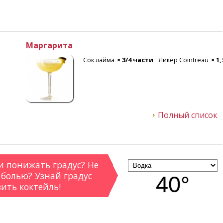
кер Cointreau
× 1,5 части
Лед
Текила
× 2 части
Полный список
 понижать градус? Не
 болью? Узнай градус
40°
вить коктейль!