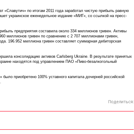
ат «Славутич» по итогам 2011 года заработал чистую прибыль равную
ишет украинское еженедельное издание «МИГ», со ссылкой на пресс-
прибыль предприятия составила около 334 миллионов гривен. Активы
960 миллионов гривен по сравнению с 2 707 миллионами гривен,
ода. 196.952 миллиона гривен составляет суммарная дебиторская
ршила консолидацию активов Carlsberg Ukraine. В результате принятых
Украине находятся под управлением ПАО «Пиво-безалкогольный
» было приобретено 100% уставного капитала дочерней российской
.
Поделиться: