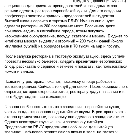
Джуджоу (провинция Хунань)
специально для приезжих преподавателей из западных стран
решили сделать ресторан европейской кухни. Для его создания
профессоры захотели привлечь предпователей и студентов
Высшей школы сервиса и туризма РБИУ. Именно они с нуля
сделали ресторан на 200 посадочных мест. Россиянам даже
пришлось ездить в ближайшие города, чтобы покупать
необходимое оборудование, посуду, скатерти и мебель. Бюджет по
китайским меркам выделили огромный – 200 тысяч юаней (около
миллиона рублей) на оборудование и 70 тысяч на бар и посуду.
После запуска ресторана в тестовую эксплуатацию, здесь успели
провести несколько банкетов, следать презентации европейских
блюд, рассказать о сервисе и этикете и показать, как пользоваться
ножом и вилкой.
Названия у ресторана пока нет, поскольку он еще работает в
тестовом режиме. Сейчас это клуб для своих. После официального
открытия, которое скоро состоится, ресторану дадут название и в
него будут ходить все желающие.
Главная особенность открытого заведения - европейская кухня,
частично адаптированная под китайские вкусы. В ресторане часть
столов прямоугольные, поскольку оно сделано в западном стиле.
Однако некоторые круглые, как и заведено у китайцев.
Представители РБИУ предложили необычное для китайцев
зрелище: шеф-повар готовит блюда прямо в зале, на глазах у