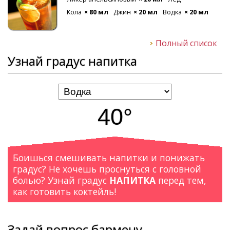
Кола
× 80 мл
Джин
× 20 мл
Водка
× 20 мл
Полный список
Узнай градус напитка
40°
Боишься смешивать напитки и понижать
градус? Не хочешь проснуться с головной
болью? Узнай градус
НАПИТКА
перед тем,
как готовить коктейль!
Задай вопрос бармену