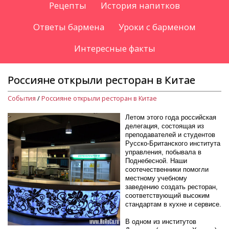
Рецепты
История напитков
Ответы бармена
Уроки с барменом
Интересные факты
Россияне открыли ресторан в Китае
События
/
Россияне открыли ресторан в Китае
Летом этого года российская
делегация, состоящая из
преподавателей и студентов
Русско-Британского института
управления, побывала в
Поднебесной. Наши
соотечественники помогли
местному учебному
заведению создать ресторан,
соответствующий высоким
стандартам в кухне и сервисе.
В одном из институтов