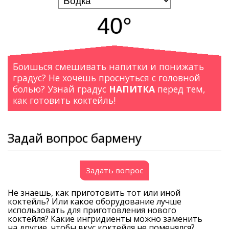
40°
Боишься смешивать напитки и понижать
градус? Не хочешь проснуться с головной
болью? Узнай градус
НАПИТКА
перед тем,
как готовить коктейль!
Задай вопрос бармену
Задать вопрос
Не знаешь, как приготовить тот или иной
коктейль? Или какое оборудование лучше
использовать для приготовления нового
коктейля? Какие ингридиенты можно заменить
на другие, чтобы вкус коктейля не поменялся?