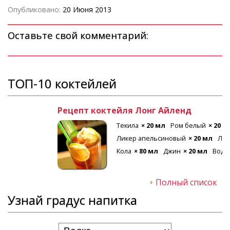
Опубликовано:
20 Июня 2013
Оставьте свой комментарий:
ТОП-10 коктейлей
Рецепт коктейля Лонг Айленд
Текила
× 20 мл
Ром белый
× 20 мл
Ликер апельсиновый
× 20 мл
Лед
Кола
× 80 мл
Джин
× 20 мл
Водка
× 20 мл
Полный список
Узнай градус напитка