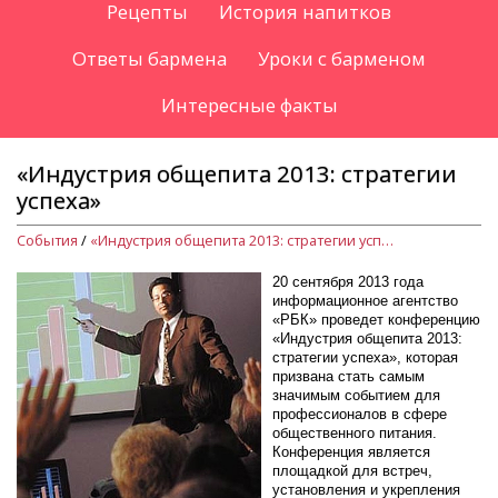
Рецепты
История напитков
Ответы бармена
Уроки с барменом
Интересные факты
«Индустрия общепита 2013: стратегии
успеха»
События
/
«Индустрия общепита 2013: стратегии успеха»
20 сентября 2013 года
информационное агентство
«РБК» проведет конференцию
«Индустрия общепита 2013:
стратегии успеха», которая
призвана стать самым
значимым событием для
профессионалов в сфере
общественного питания.
Конференция является
площадкой для встреч,
установления и укрепления