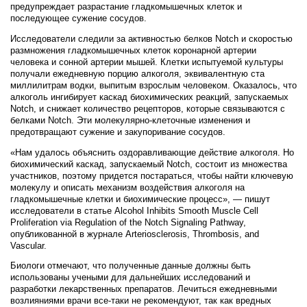
предупреждает разрастание гладкомышечных клеток и
последующее сужение сосудов.
Исследователи следили за активностью белков Notch и скоростью
размножения гладкомышечных клеток коронарной артерии
человека и сонной артерии мышей. Клетки испытуемой культуры
получали ежедневную порцию алкоголя, эквивалентную ста
миллилитрам водки, выпитым взрослым человеком. Оказалось, что
алкоголь ингибирует каскад биохимических реакций, запускаемых
Notch, и снижает количество рецепторов, которые связываются с
белками Notch. Эти молекулярно-клеточные изменения и
предотвращают сужение и закупоривание сосудов.
«Нам удалось объяснить оздоравливающие действие алкоголя. Но
биохимический каскад, запускаемый Notch, состоит из множества
участников, поэтому придется постараться, чтобы найти ключевую
молекулу и описать механизм воздействия алкоголя на
гладкомышечные клетки и биохимические процесс», — пишут
исследователи в статье Alcohol Inhibits Smooth Muscle Cell
Proliferation via Regulation of the Notch Signaling Pathway,
опубликованной в журнале Arteriosclerosis, Thrombosis, and
Vascular.
Биологи отмечают, что полученные данные должны быть
использованы учеными для дальнейших исследований и
разработки лекарственных препаратов. Лечиться ежедневными
возлияниями врачи все-таки не рекомендуют, так как вредных