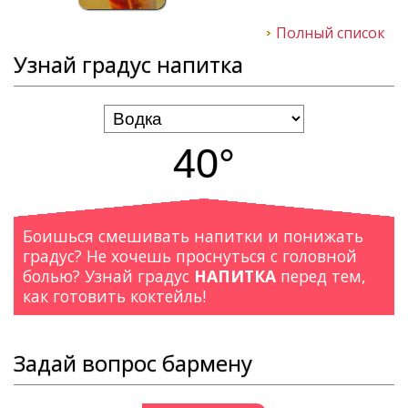
Полный список
Узнай градус напитка
40°
Боишься смешивать напитки и понижать
градус? Не хочешь проснуться с головной
болью? Узнай градус
НАПИТКА
перед тем,
как готовить коктейль!
Задай вопрос бармену