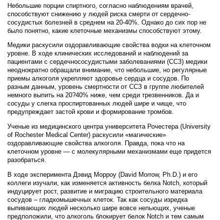
Небольшие порции спиртного, согласно наблюдениям врачей,
способствуют снижению у людей риска смерти от сердечно-
сосудистых болезней в среднем на 20-40%. Однако до сих пор не
было понятно, какие клеточные механизмы способствуют этому.
Медики раскусили оздоравливающие свойства водки на клеточном
уровне. В ходе клинических исследований и наблюдений за
пациентами с сердечнососудистыми заболеваниями (ССЗ) медики
неоднократно обращали внимание, что небольшие, но регулярные
приемы алкоголя укрепляют здоровье сердца и сосудов. По
разным данным, уровень смертности от ССЗ в группе любителей
немного выпить на 20?40% ниже, чем среди трезвенников. Да и
сосуды у слегка проспиртованных людей шире и чище, что
предупреждает застой крови и формирование тромбов.
Ученые из медицинского центра университета Рочестера (University
of Rochester Medical Center) раскусили «магические»
оздоравливающие свойства алкоголя. Правда, пока что на
клеточном уровне — с молекулярными механизмами еще придется
разобраться.
В ходе эксперимента Дэвид Морроу (David Morrow, Ph.D.) и его
коллеги изучали, как изменяется активность белка Notch, который
индуцирует рост, развитие и миграцию строительного материала
сосудов – гладкомышечных клеток. Так как сосуды изредка
выпивающих людей несколько шире вовсе непьющих, ученые
предположили, что алкоголь блокирует белок Notch и тем самым