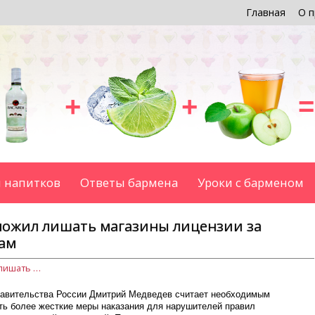
Главная
О п
+
+
=
 напитков
Ответы бармена
Уроки с барменом
ожил лишать магазины лицензии за
ам
Премьер-министр РФ предложил лишать магазины лицензии за продажу алкоголя подросткам
равительства России Дмитрий Медведев считает необходимым
ть более жесткие меры наказания для нарушителей правил