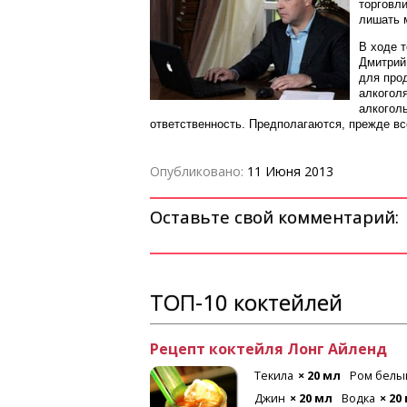
торговли
лишать 
В ходе т
Дмитрий
для прод
алкоголя
алкогол
ответственность. Предполагаются, прежде вс
Опубликовано:
11 Июня 2013
Оставьте свой комментарий:
ТОП-10 коктейлей
Рецепт коктейля Лонг Айленд
 мл
Лимон
Текила
× 20 мл
Ром белы
Джин
× 20 мл
Водка
× 20