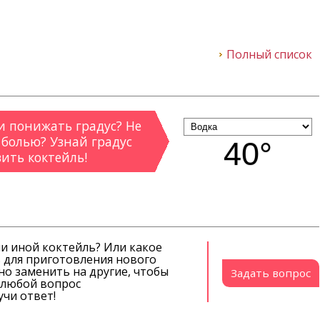
Полный список
 понижать градус? Не
 болью? Узнай градус
40°
вить коктейль!
ли иной коктейль? Или какое
 для приготовления нового
о заменить на другие, чтобы
Задать вопрос
й любой вопрос
чи ответ!