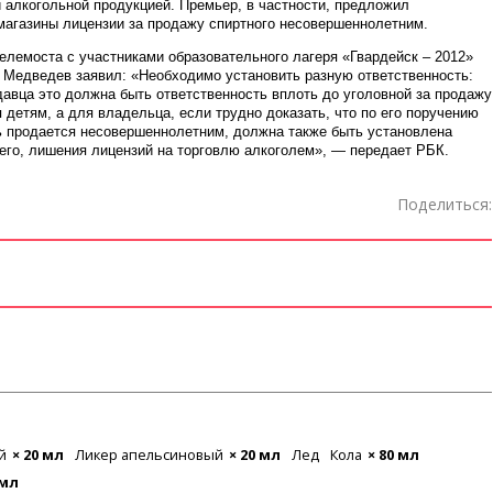
 алкогольной продукцией. Премьер, в частности, предложил
магазины лицензии за продажу спиртного несовершеннолетним.
елемоста с участниками образовательного лагеря «Гвардейск – 2012»
 Медведев заявил: «Необходимо установить разную ответственность:
авца это должна быть ответственность вплоть до уголовной за продажу
 детям, а для владельца, если трудно доказать, что по его поручению
ь продается несовершеннолетним, должна также быть установлена
его, лишения лицензий на торговлю алкоголем», — передает РБК.
Поделиться:
й
× 20 мл
Ликер апельсиновый
× 20 мл
Лед
Кола
× 80 мл
 мл