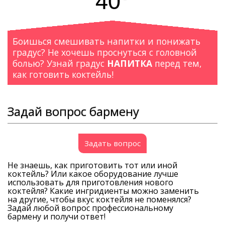
40°
Боишься смешивать напитки и понижать
градус? Не хочешь проснуться с головной
болью? Узнай градус
НАПИТКА
перед тем,
как готовить коктейль!
Задай вопрос бармену
Задать вопрос
Не знаешь, как приготовить тот или иной
коктейль? Или какое оборудование лучше
использовать для приготовления нового
коктейля? Какие ингридиенты можно заменить
на другие, чтобы вкус коктейля не поменялся?
Задай любой вопрос профессиональному
бармену и получи ответ!