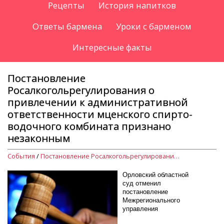
Рецепты
История напитков
Ответы бармена
Уроки с барменом
Интересные факты
Постановление
Росалкогольрегулирования о
привлечении к административной
ответственности мценского спирто-
водочного комбината признано
незаконным
События
/
Постановление Росалкогольрегулирования о привлечении к административной ответственности мценского спирто-водочного комбината признано незаконным
Орловский областной
суд отменил
постановление
Межрегионального
управления