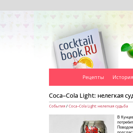
Рецепты
История
Coca–Cola Light: нелегкая су
События
/
Coca–Cola Light: нелегкая судьба
В Кунце
потребит
Поводом
подсласт