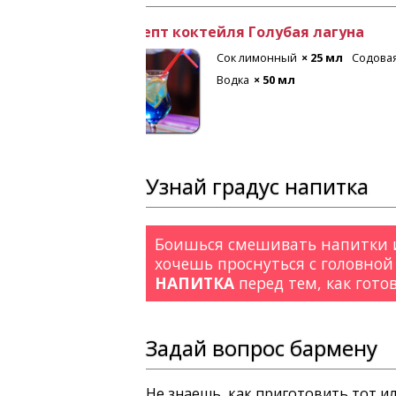
Рецепт коктейля Лонг Айленд
 мл
Лимон
Текила
× 20 мл
Ром белы
Джин
× 20 мл
Водка
× 20
Узнай градус напитка
Боишься смешивать напитки и
хочешь проснуться с головной
НАПИТКА
перед тем, как гото
Задай вопрос бармену
Не знаешь, как приготовить тот и