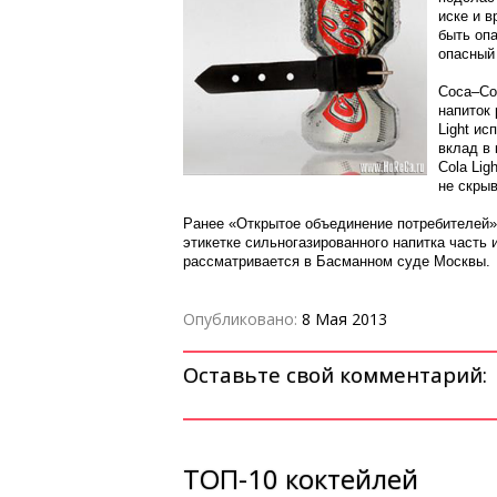
иске и в
быть опа
опасный 
Coca–Col
напиток
Light ис
вклад в 
Cola Lig
не скрыв
Ранее «Открытое объединение потребителей» 
этикетке сильногазированного напитка част
рассматривается в Басманном суде Москвы.
Опубликовано:
8 Мая 2013
Оставьте свой комментарий:
ТОП-10 коктейлей