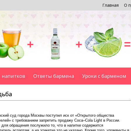
Главная
О п
+
+
=
 напитков
Ответы бармена
Уроки с барменом
дьба
вский суд города Москвы поступил иск от «Открытого общества
елей» с требованием запретить продажу Coca–Cola Light в России.
 для обращения послужило то, что в напитке содержится
итель аспартам, а на этикетке это не указано. Кроме того, упомянуты в