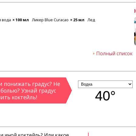
й
× 20 мл
Ликер апельсиновый
× 20 мл
Лед
Кола
× 80 мл
 мл
Полный список
 понижать градус? Не
 болью? Узнай градус
40°
вить коктейль!
ли иной коктейль? Или какое