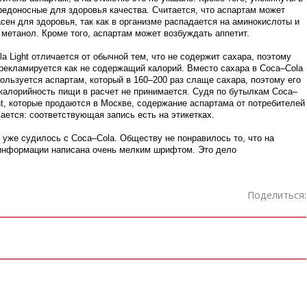
редоносные для здоровья качества. Считается, что аспартам может
сен для здоровья, так как в организме распадается на аминокислоты и
метанол. Кроме того, аспартам может возбуждать аппетит.
a Light отличается от обычной тем, что не содержит сахара, поэтому
 рекламируется как не содержащий калорий. Вместо сахара в Coca–Cola
пользуется аспартам, который в 160–200 раз слаще сахара, поэтому его
калорийность пищи в расчет не принимается. Судя по бутылкам Coca–
ht, которые продаются в Москве, содержание аспартама от потребителей
ается: соответствующая запись есть на этикетках.
уже судилось с Coca–Cola. Обществу не понравилось то, что на
ь информации написана очень мелким шрифтом. Это дело
Поделиться: