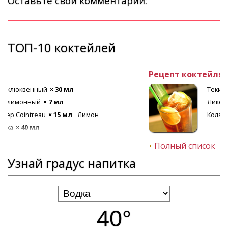
Оставьте свой комментарий:
ТОП-10 коктейлей
Рецепт коктейля Лонг Айленд
Текила
× 20 мл
Ром белый
× 20 мл
Ликер апельсиновый
× 20 мл
Лед
Кола
× 80 мл
Джин
× 20 мл
Водка
× 20 мл
Полный список
Узнай градус напитка
40°