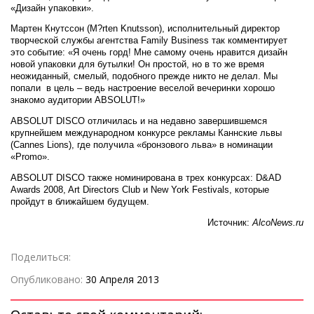
«Дизайн упаковки».
Мартен Кнутссон (M?rten Knutsson), исполнительный директор
творческой службы агентства Family Business так комментирует
это событие: «Я очень горд! Мне самому очень нравится дизайн
новой упаковки для бутылки! Он простой, но в то же время
неожиданный, смелый, подобного прежде никто не делал. Мы
попали в цель – ведь настроение веселой вечеринки хорошо
знакомо аудитории ABSOLUT!»
ABSOLUT DISCO отличилась и на недавно завершившемся
крупнейшем международном конкурсе рекламы Каннские львы
(Cannes Lions), где получила «бронзового льва» в номинации
«Promo».
ABSOLUT DISCO также номинирована в трех конкурсах: D&AD
Awards 2008, Art Directors Club и New York Festivals, которые
пройдут в ближайшем будущем.
Источник:
AlcoNews.ru
Поделиться:
Опубликовано:
30 Апреля 2013