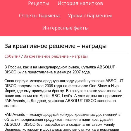
Рецепты
История напитков
Ответы бармена
Уроки с барменом
Интересные факты
За креативное решение – награды
События
/
За креативное решение – награды
В России, как и на международном рынке, бутылка ABSOLUT
DISCO была представлена в декабре 2007 года.
Свою первую международную награду дизайн упаковки ABSOLUT
DISCO получил в мае 2008 года на фестивале One Show в Нью-
Йорке, где ему присудили бронзу. В конкурсе также участвовали
такие компании как Apple, BBC, Levi’s. А уже летом на церемонии
FAB Awards, в Лондоне, упаковка ABSOLUT DISCO завоевала
золото.
FAB Awards – международный конкурс креативных достижений в
области продвижения продуктов питания и напитков. Дизайн
ABSOLUT DISCO был разработан и создан агентством Family
Business, которому и досталась золотая статуэтка в номинации