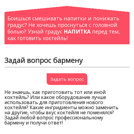
Боишься смешивать напитки и понижать
градус? Не хочешь проснуться с головной
болью? Узнай градус
НАПИТКА
перед тем,
как готовить коктейль!
Задай вопрос бармену
Задать вопрос
Не знаешь, как приготовить тот или иной
коктейль? Или какое оборудование лучше
использовать для приготовления нового
коктейля? Какие ингридиенты можно заменить
на другие, чтобы вкус коктейля не поменялся?
Задай любой вопрос профессиональному
бармену и получи ответ!