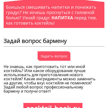
Боишься смешивать напитки и понижать
градус? Не хочешь проснуться с головной
болью? Узнай градус
НАПИТКА
перед тем,
как готовить коктейль!
Задай вопрос бармену
Задать вопрос
Не знаешь, как приготовить тот или иной
коктейль? Или какое оборудование лучше
использовать для приготовления нового
коктейля? Какие ингридиенты можно заменить
на другие, чтобы вкус коктейля не поменялся?
Задай любой вопрос профессиональному
бармену и получи ответ!