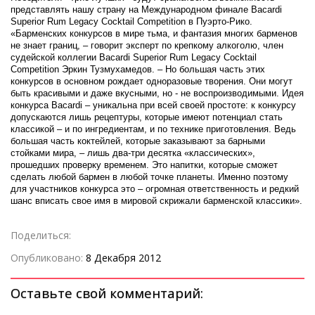
представлять нашу страну на Международном финале Bacardi
Superior Rum Legacy Cocktail Competition в Пуэрто-Рико.
«Барменских конкурсов в мире тьма, и фантазия многих барменов
не знает границ, – говорит эксперт по крепкому алкоголю, член
судейской коллегии Bacardi Superior Rum Legacy Cocktail
Competition Эркин Тузмухамедов. – Но большая часть этих
конкурсов в основном рождает одноразовые творения. Они могут
быть красивыми и даже вкусными, но - не воспроизводимыми. Идея
конкурса Bacardi – уникальна при всей своей простоте: к конкурсу
допускаются лишь рецептуры, которые имеют потенциал стать
классикой – и по ингредиентам, и по технике приготовления. Ведь
большая часть коктейлей, которые заказывают за барными
стойками мира, – лишь два-три десятка «классических»,
прошедших проверку временем. Это напитки, которые сможет
сделать любой бармен в любой точке планеты. Именно поэтому
для участников конкурса это – огромная ответственность и редкий
шанс вписать свое имя в мировой скрижали барменской классики».
Поделиться:
Опубликовано:
8 Декабря 2012
Оставьте свой комментарий: