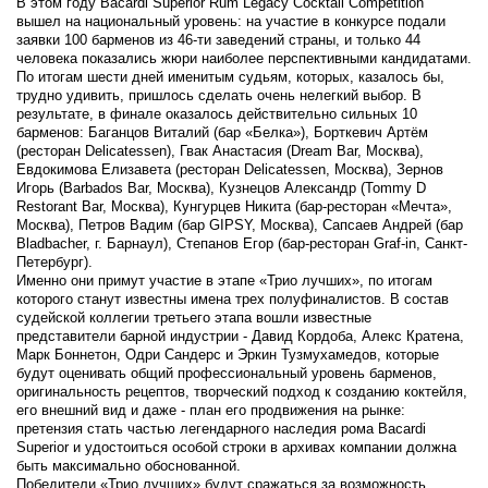
В этом году Bacardi Superior Rum Legacy Cocktail Competition
вышел на национальный уровень: на участие в конкурсе подали
заявки 100 барменов из 46-ти заведений страны, и только 44
человека показались жюри наиболее перспективными кандидатами.
По итогам шести дней именитым судьям, которых, казалось бы,
трудно удивить, пришлось сделать очень нелегкий выбор. В
результате, в финале оказалось действительно сильных 10
барменов: Баганцов Виталий (бар «Белка»), Борткевич Артём
(ресторан Delicatessen), Гвак Анастасия (Dream Bar, Москва),
Евдокимова Елизавета (ресторан Delicatessen, Москва), Зернов
Игорь (Barbados Bar, Москва), Кузнецов Александр (Tommy D
Restorant Bar, Москва), Кунгурцев Никита (бар-ресторан «Мечта»,
Москва), Петров Вадим (бар GIPSY, Москва), Сапсаев Андрей (бар
Bladbacher, г. Барнаул), Степанов Егор (бар-ресторан Graf-in, Санкт-
Петербург).
Именно они примут участие в этапе «Трио лучших», по итогам
которого станут известны имена трех полуфиналистов. В состав
судейской коллегии третьего этапа вошли известные
представители барной индустрии - Давид Кордоба, Алекс Кратена,
Марк Боннетон, Одри Сандерс и Эркин Тузмухамедов, которые
будут оценивать общий профессиональный уровень барменов,
оригинальность рецептов, творческий подход к созданию коктейля,
его внешний вид и даже - план его продвижения на рынке:
претензия стать частью легендарного наследия рома Bacardi
Superior и удостоиться особой строки в архивах компании должна
быть максимально обоснованной.
Победители «Трио лучших» будут сражаться за возможность