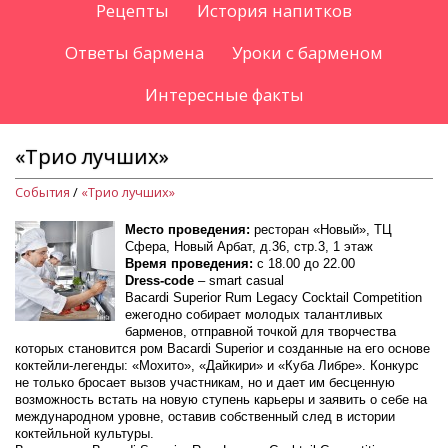
Рецепты
История напитков
Ответы бармена
Уроки с барменом
Интересные факты
«Трио лучших»
События
/
«Трио лучших»
Место проведения:
ресторан «Новый», ТЦ
Сфера, Новый Арбат, д.36, стр.3, 1 этаж
Время проведения:
с 18.00 до 22.00
Dress-code
– smart casual
Bacardi Superior Rum Legacy Cocktail Competition
ежегодно собирает молодых талантливых
барменов, отправной точкой для творчества
которых становится ром Bacardi Superior и созданные на его основе
коктейли-легенды: «Мохито», «Дайкири» и «Куба Либре». Конкурс
не только бросает вызов участникам, но и дает им бесценную
возможность встать на новую ступень карьеры и заявить о себе на
международном уровне, оставив собственный след в истории
коктейльной культуры.