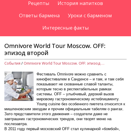
Рецепты
История напитков
Ответы бармена
Уроки с барменом
Интересные факты
Omnivore World Tour Moscow. OFF:
эпизод второй
События
/
Omnivore World Tour Moscow. OFF: эпизод второй
Фестиваль Omnivore можно сравнить с
кинофестивалем в Санденсе – и там, и там себя
показывают не скованные славой таланты,
которым тесно в респектабельных рамках
системы. OFF – улыбчивый, дерзкий вызов
мировому гастрономическому истеблишменту.
Young cuisine без особенного пиетета относится к
мишленовским звездам и прочим официальным табелям о рангах.
Зато представители этого движения – создатели даже не
завтрашних гастрономических трендов, они творят меню на
послезавтра.
В 2011 году первый московский OFF стал кулинарной «бомбой»,