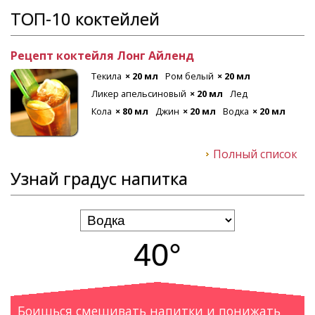
ТОП-10 коктейлей
Рецепт коктейля Лонг Айленд
Текила
× 20 мл
Ром белый
× 20 мл
Ликер апельсиновый
× 20 мл
Лед
Кола
× 80 мл
Джин
× 20 мл
Водка
× 20 мл
Полный список
Узнай градус напитка
40°
Боишься смешивать напитки и понижать