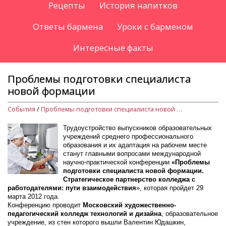
Рецепты
История напитков
Ответы бармена
Уроки с барменом
Интересные факты
Проблемы подготовки специалиста
новой формации
События
/
Проблемы подготовки специалиста новой формации
Трудоустройство выпускников образовательных
учреждений среднего профессионального
образования и их адаптация на рабочем месте
станут главными вопросами международной
научно-практической конференции
«Проблемы
подготовки специалиста новой формации.
Стратегическое партнерство колледжа с
работодателями: пути взаимодействия
», которая пройдет 29
марта 2012 года.
Конференцию проводит
Московский художественно-
педагогический колледж технологий и дизайна
, образовательное
учреждение, из стен которого вышли Валентин Юдашкин,