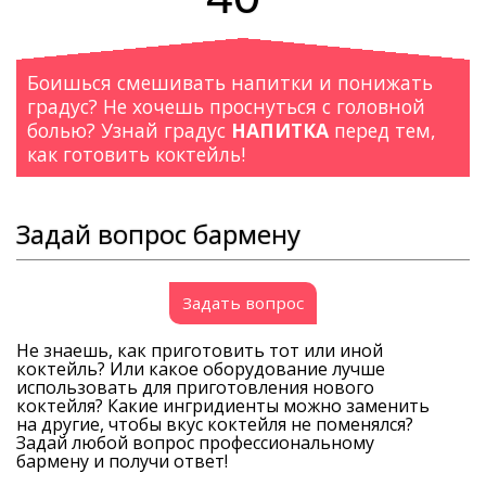
Боишься смешивать напитки и понижать
градус? Не хочешь проснуться с головной
болью? Узнай градус
НАПИТКА
перед тем,
как готовить коктейль!
Задай вопрос бармену
Задать вопрос
Не знаешь, как приготовить тот или иной
коктейль? Или какое оборудование лучше
использовать для приготовления нового
коктейля? Какие ингридиенты можно заменить
на другие, чтобы вкус коктейля не поменялся?
Задай любой вопрос профессиональному
бармену и получи ответ!