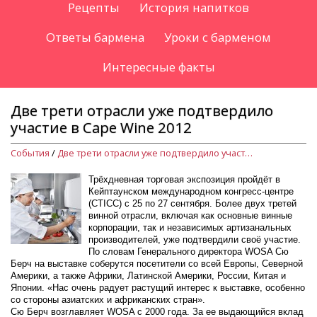
Рецепты
История напитков
Ответы бармена
Уроки с барменом
Интересные факты
Две трети отрасли уже подтвердило
участие в Cape Wine 2012
События
/
Две трети отрасли уже подтвердило участие в Cape Wine 2012
Трёхдневная торговая экспозиция пройдёт в
Кейптаунском международном конгресс-центре
(CTICC) с 25 по 27 сентября. Более двух третей
винной отрасли, включая как основные винные
корпорации, так и независимых артизанальных
производителей, уже подтвердили своё участие.
По словам Генерального директора WOSA Сю
Берч на выставке соберутся посетители со всей Европы, Северной
Америки, а также Африки, Латинской Америки, России, Китая и
Японии. «Нас очень радует растущий интерес к выставке, особенно
со стороны азиатских и африканских стран».
Сю Берч возглавляет WOSA с 2000 года. За ее выдающийся вклад