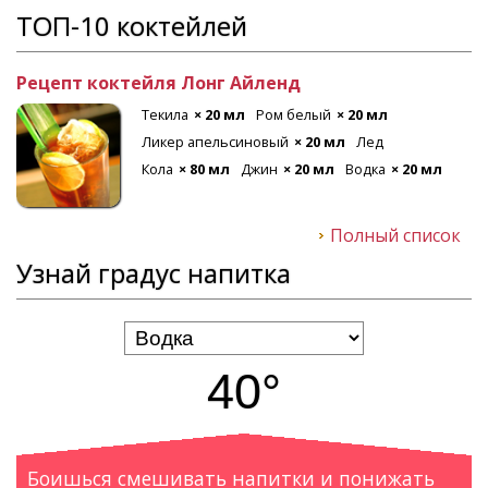
ТОП-10 коктейлей
Рецепт коктейля Лонг Айленд
Текила
× 20 мл
Ром белый
× 20 мл
Ликер апельсиновый
× 20 мл
Лед
Кола
× 80 мл
Джин
× 20 мл
Водка
× 20 мл
Полный список
Узнай градус напитка
40°
Боишься смешивать напитки и понижать